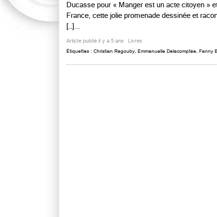
Ducasse pour « Manger est un acte citoyen » et
France, cette jolie promenade dessinée et racon
[…]...
Article publié il y a 5 ans
Livres
Étiquettes :
Christian Regouby
,
Emmanuelle Delacomptée
,
Fanny B