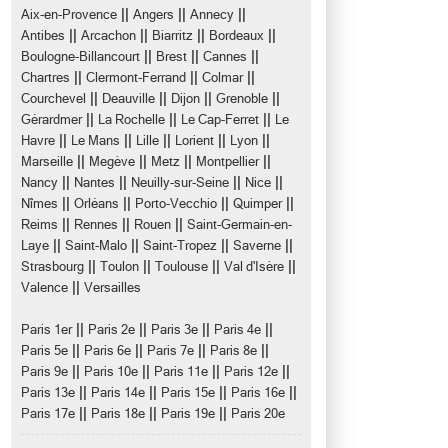
||
||
||
Aix-en-Provence
Angers
Annecy
||
||
||
||
Antibes
Arcachon
Biarritz
Bordeaux
||
||
||
Boulogne-Billancourt
Brest
Cannes
||
||
||
Chartres
Clermont-Ferrand
Colmar
||
||
||
||
Courchevel
Deauville
Dijon
Grenoble
||
||
||
Gérardmer
La Rochelle
Le Cap-Ferret
Le
||
||
||
||
||
Havre
Le Mans
Lille
Lorient
Lyon
||
||
||
||
Marseille
Megève
Metz
Montpellier
||
||
||
||
Nancy
Nantes
Neuilly-sur-Seine
Nice
||
||
||
||
Nîmes
Orléans
Porto-Vecchio
Quimper
||
||
||
Reims
Rennes
Rouen
Saint-Germain-en-
||
||
||
||
Laye
Saint-Malo
Saint-Tropez
Saverne
||
||
||
||
Strasbourg
Toulon
Toulouse
Val d'Isère
||
Valence
Versailles
||
||
||
||
Paris 1er
Paris 2e
Paris 3e
Paris 4e
||
||
||
||
Paris 5e
Paris 6e
Paris 7e
Paris 8e
||
||
||
||
Paris 9e
Paris 10e
Paris 11e
Paris 12e
||
||
||
||
Paris 13e
Paris 14e
Paris 15e
Paris 16e
||
||
||
Paris 17e
Paris 18e
Paris 19e
Paris 20e