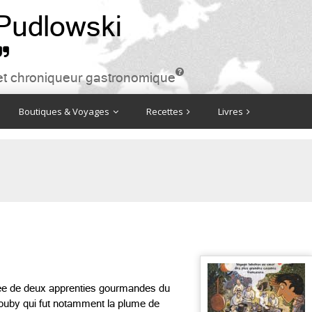
 Pudlowski


ire et chroniqueur gastronomique
Boutiques & Voyages
Recettes
Livres
née de deux apprenties gourmandes du
egouby qui fut notamment la plume de