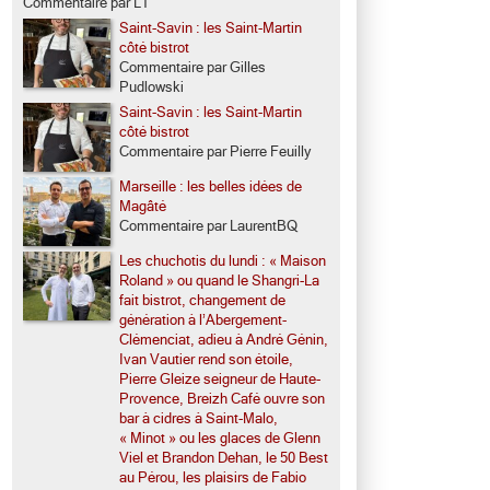
Commentaire par LT
Saint-Savin : les Saint-Martin
côté bistrot
Commentaire par Gilles
Pudlowski
Saint-Savin : les Saint-Martin
côté bistrot
Commentaire par Pierre Feuilly
Marseille : les belles idées de
Magâté
Commentaire par LaurentBQ
Les chuchotis du lundi : « Maison
Roland » ou quand le Shangri-La
fait bistrot, changement de
génération à l’Abergement-
Clémenciat, adieu à André Génin,
Ivan Vautier rend son étoile,
Pierre Gleize seigneur de Haute-
Provence, Breizh Café ouvre son
bar à cidres à Saint-Malo,
« Minot » ou les glaces de Glenn
Viel et Brandon Dehan, le 50 Best
au Pérou, les plaisirs de Fabio