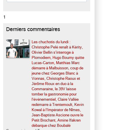
1
Derniers commentaires
Les chuchotis du lundi :
Christophe Pelé renaît à Kérity,
Olivier Bellin s’interroge à
Plomodiern, Hugo Bourny quitte
Lucas-Carton, Matthias Marc
démarre à Malbuisson, coup de
jeune chez Georges Blanc à
Vonnas, Christophe Raoux et
Jérôme Rioux en duo à la
Commaraine, le 39V laisse
tomber la gastronomie pour
l’événementiel, Claire Vallée
redémarre à Trentemoult, Kevin
Kowal à l’Impérator de Nîmes,
Jean-Baptiste Ascione ouvre le
Petit Brochant, Amine Ifakren
débarque chez Boubalé