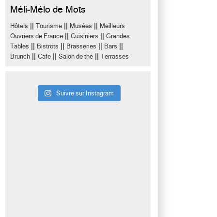
Méli-Mélo de Mots
||
||
||
Hôtels
Tourisme
Musées
Meilleurs
||
||
Ouvriers de France
Cuisiniers
Grandes
||
||
||
||
Tables
Bistrots
Brasseries
Bars
||
||
||
Brunch
Café
Salon de thé
Terrasses
Suivre sur Instagram