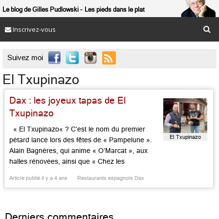
Le blog de Gilles Pudlowski
Les pieds dans le plat
Inscrivez-vous

Suivez moi
El Txupinazo
Dax : les joyeux tapas de El
Txupinazo
« El Txupinazo« ? C’est le nom du premier
El Txupinazo
pétard lancé lors des fêtes de « Pampelune ».
Alain Bagnères, qui anime « O’Marcat », aux
halles rénovées, ainsi que « Chez les
Garçons », juste à côté, est aussi chez lui dans
Article publié il y a 4 ans
Restaurants espagnols Dax
ce joyeux bar à tapas, porta ce nom
symbolique, qui trône, en angle, face à la
fontaine chaude, reconstitution […]...
Derniers commentaires