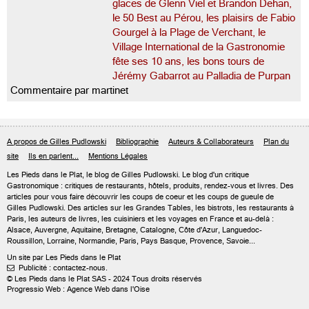
glaces de Glenn Viel et Brandon Dehan,
le 50 Best au Pérou, les plaisirs de Fabio
Gourgel à la Plage de Verchant, le
Village International de la Gastronomie
fête ses 10 ans, les bons tours de
Jérémy Gabarrot au Palladia de Purpan
Commentaire par martinet
A propos de Gilles Pudlowski
Bibliographie
Auteurs & Collaborateurs
Plan du
site
Ils en parlent...
Mentions Légales
Les Pieds dans le Plat, le blog de
Gilles Pudlowski
. Le blog d'un critique
Gastronomique : critiques de restaurants, hôtels, produits, rendez-vous et livres. Des
articles pour vous faire découvrir les coups de coeur et les coups de gueule de
Gilles Pudlowski. Des articles sur les Grandes Tables, les bistrots, les restaurants à
Paris, les auteurs de livres, les cuisiniers et les voyages en France et au-delà :
Alsace, Auvergne, Aquitaine, Bretagne, Catalogne, Côte d'Azur, Languedoc-
Roussillon, Lorraine, Normandie, Paris, Pays Basque, Provence, Savoie...
Un site par Les Pieds dans le Plat
Publicité : contactez-nous.

© Les Pieds dans le Plat SAS - 2024 Tous droits réservés
Progressio Web : Agence Web dans l'Oise