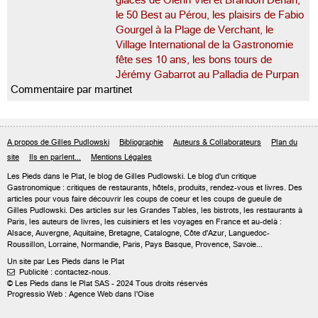
glaces de Glenn Viel et Brandon Dehan,
le 50 Best au Pérou, les plaisirs de Fabio
Gourgel à la Plage de Verchant, le
Village International de la Gastronomie
fête ses 10 ans, les bons tours de
Jérémy Gabarrot au Palladia de Purpan
Commentaire par martinet
A propos de Gilles Pudlowski
Bibliographie
Auteurs & Collaborateurs
Plan du
site
Ils en parlent...
Mentions Légales
Les Pieds dans le Plat, le blog de
Gilles Pudlowski
. Le blog d'un critique
Gastronomique : critiques de restaurants, hôtels, produits, rendez-vous et livres. Des
articles pour vous faire découvrir les coups de coeur et les coups de gueule de
Gilles Pudlowski. Des articles sur les Grandes Tables, les bistrots, les restaurants à
Paris, les auteurs de livres, les cuisiniers et les voyages en France et au-delà :
Alsace, Auvergne, Aquitaine, Bretagne, Catalogne, Côte d'Azur, Languedoc-
Roussillon, Lorraine, Normandie, Paris, Pays Basque, Provence, Savoie...
Un site par Les Pieds dans le Plat
Publicité : contactez-nous.

© Les Pieds dans le Plat SAS - 2024 Tous droits réservés
Progressio Web : Agence Web dans l'Oise