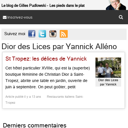
Le blog de Gilles Pudlowski
Les pieds dans le plat
Inscrivez-vous

Suivez moi
Dior des Lices par Yannick Alléno
St Tropez: les délices de Yannick
Cet hôtel particulier XVIIIe, qui est la (superbe)
boutique féminine de Christian Dior à Saint-
Dior des Lices
Tropez, abrite une table en jardin, ouverte de
par Yannick
juin à septembre. On peut goûter, petit
Alléno
déjeuner, grignoter, manger sérieusement, en
Article publié il y a 13 ans
Restaurants italiens Saint-
suivant la ligne maison édictée avec talent et
Tropez
malice par Yannick Alléno, signée du Julien
Alessandri. Cet ancien du Meurice, qui […]...
Derniers commentaires