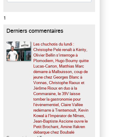
1
Derniers commentaires
Les chuchotis du lundi :
Christophe Pelé renaît à Kérity,
Olivier Bellin s’interroge à
Plomodiern, Hugo Bourny quitte
Lucas-Carton, Matthias Marc
démarre à Malbuisson, coup de
jeune chez Georges Blanc à
Vonnas, Christophe Raoux et
Jérôme Rioux en duo à la
Commaraine, le 39V laisse
tomber la gastronomie pour
l’événementiel, Claire Vallée
redémarre à Trentemoult, Kevin
Kowal à l’Impérator de Nîmes,
Jean-Baptiste Ascione ouvre le
Petit Brochant, Amine Ifakren
débarque chez Boubalé