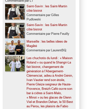
Commentaire par LT
Saint-Savin : les Saint-Martin
côté bistrot
Commentaire par Gilles
Pudlowski
Saint-Savin : les Saint-Martin
côté bistrot
Commentaire par Pierre Feuilly
Marseille : les belles idées de
Magâté
Commentaire par LaurentBQ
Les chuchotis du lundi : « Maison
Roland » ou quand le Shangri-La
fait bistrot, changement de
génération à l’Abergement-
Clémenciat, adieu à André Génin,
Ivan Vautier rend son étoile,
Pierre Gleize seigneur de Haute-
Provence, Breizh Café ouvre son
bar à cidres à Saint-Malo,
« Minot » ou les glaces de Glenn
Viel et Brandon Dehan, le 50 Best
au Pérou, les plaisirs de Fabio