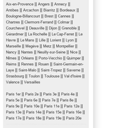
||
||
||
Aix-en-Provence
Angers
Annecy
||
||
||
||
Antibes
Arcachon
Biarritz
Bordeaux
||
||
||
Boulogne-Billancourt
Brest
Cannes
||
||
||
Chartres
Clermont-Ferrand
Colmar
||
||
||
||
Courchevel
Deauville
Dijon
Grenoble
||
||
||
Gérardmer
La Rochelle
Le Cap-Ferret
Le
||
||
||
||
||
Havre
Le Mans
Lille
Lorient
Lyon
||
||
||
||
Marseille
Megève
Metz
Montpellier
||
||
||
||
Nancy
Nantes
Neuilly-sur-Seine
Nice
||
||
||
||
Nîmes
Orléans
Porto-Vecchio
Quimper
||
||
||
Reims
Rennes
Rouen
Saint-Germain-en-
||
||
||
||
Laye
Saint-Malo
Saint-Tropez
Saverne
||
||
||
||
Strasbourg
Toulon
Toulouse
Val d'Isère
||
Valence
Versailles
||
||
||
||
Paris 1er
Paris 2e
Paris 3e
Paris 4e
||
||
||
||
Paris 5e
Paris 6e
Paris 7e
Paris 8e
||
||
||
||
Paris 9e
Paris 10e
Paris 11e
Paris 12e
||
||
||
||
Paris 13e
Paris 14e
Paris 15e
Paris 16e
||
||
||
Paris 17e
Paris 18e
Paris 19e
Paris 20e