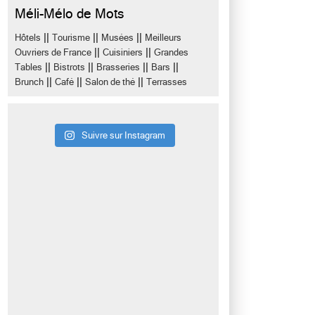
Méli-Mélo de Mots
||
||
||
Hôtels
Tourisme
Musées
Meilleurs
||
||
Ouvriers de France
Cuisiniers
Grandes
||
||
||
||
Tables
Bistrots
Brasseries
Bars
||
||
||
Brunch
Café
Salon de thé
Terrasses
Suivre sur Instagram