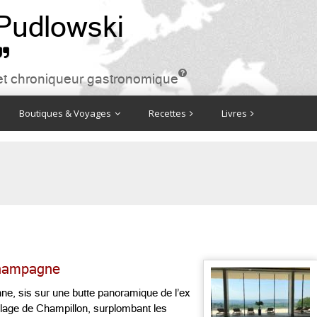
 Pudlowski


ire et chroniqueur gastronomique
Boutiques & Voyages
Recettes
Livres
Champagne
nne, sis sur une butte panoramique de l’ex
llage de Champillon, surplombant les