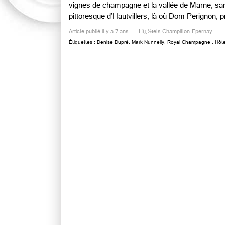
vignes de champagne et la vallée de Marne, san
pittoresque d’Hautvillers, là où Dom Perignon, pr
Article publié il y a 7 ans
Hï¿½tels Champillon-Epernay
Étiquettes :
Denise Dupré
,
Mark Nunnelly
,
Royal Champagne
,
Hôte