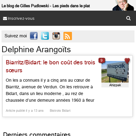
Le blog de Gilles Pudlowski
Les pieds dans le plat
Inscrivez-vous

Suivez moi
Delphine Arangoïts
9
Biarritz/Bidart: le bon coût des trois
sœurs
On les a connues il y a cinq ans au cœur de
Ahizpak
Biarritz, avenue de Verdun. On les retrouve à
Bidart, dans un lieu moderne , au rez de
chaussée d’une demeure années 1960 à fleur
d’océan. Il y a le mobilier contemporain, les
Article publié il y a 13 ans
Bistrots Bidart
grandes baies vitrées, la clarté irradiante d’un
lieu neuf, une ambiance […]...
Derniers commentaires