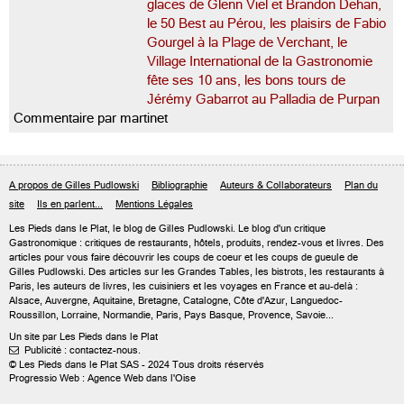
glaces de Glenn Viel et Brandon Dehan,
le 50 Best au Pérou, les plaisirs de Fabio
Gourgel à la Plage de Verchant, le
Village International de la Gastronomie
fête ses 10 ans, les bons tours de
Jérémy Gabarrot au Palladia de Purpan
Commentaire par martinet
A propos de Gilles Pudlowski
Bibliographie
Auteurs & Collaborateurs
Plan du
site
Ils en parlent...
Mentions Légales
Les Pieds dans le Plat, le blog de
Gilles Pudlowski
. Le blog d'un critique
Gastronomique : critiques de restaurants, hôtels, produits, rendez-vous et livres. Des
articles pour vous faire découvrir les coups de coeur et les coups de gueule de
Gilles Pudlowski. Des articles sur les Grandes Tables, les bistrots, les restaurants à
Paris, les auteurs de livres, les cuisiniers et les voyages en France et au-delà :
Alsace, Auvergne, Aquitaine, Bretagne, Catalogne, Côte d'Azur, Languedoc-
Roussillon, Lorraine, Normandie, Paris, Pays Basque, Provence, Savoie...
Un site par Les Pieds dans le Plat
Publicité : contactez-nous.

© Les Pieds dans le Plat SAS - 2024 Tous droits réservés
Progressio Web : Agence Web dans l'Oise