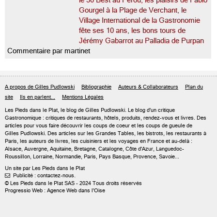
le 50 Best au Pérou, les plaisirs de Fabio
Gourgel à la Plage de Verchant, le
Village International de la Gastronomie
fête ses 10 ans, les bons tours de
Jérémy Gabarrot au Palladia de Purpan
Commentaire par martinet
A propos de Gilles Pudlowski
Bibliographie
Auteurs & Collaborateurs
Plan du
site
Ils en parlent...
Mentions Légales
Les Pieds dans le Plat, le blog de
Gilles Pudlowski
. Le blog d'un critique
Gastronomique : critiques de restaurants, hôtels, produits, rendez-vous et livres. Des
articles pour vous faire découvrir les coups de coeur et les coups de gueule de
Gilles Pudlowski. Des articles sur les Grandes Tables, les bistrots, les restaurants à
Paris, les auteurs de livres, les cuisiniers et les voyages en France et au-delà :
Alsace, Auvergne, Aquitaine, Bretagne, Catalogne, Côte d'Azur, Languedoc-
Roussillon, Lorraine, Normandie, Paris, Pays Basque, Provence, Savoie...
Un site par Les Pieds dans le Plat
Publicité : contactez-nous.

© Les Pieds dans le Plat SAS - 2024 Tous droits réservés
Progressio Web : Agence Web dans l'Oise