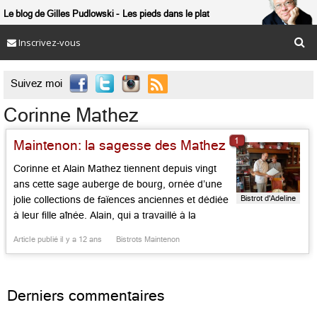
Le blog de Gilles Pudlowski
Les pieds dans le plat
Inscrivez-vous

Suivez moi
Corinne Mathez
1
Maintenon: la sagesse des Mathez
Corinne et Alain Mathez tiennent depuis vingt
ans cette sage auberge de bourg, ornée d’une
Bistrot d'Adeline
jolie collections de faïences anciennes et dédiée
à leur fille aînée. Alain, qui a travaillé à la
Bastide à Barbotan les Thermes et au Toit de
Article publié il y a 12 ans
Bistrots Maintenon
Paris au Hilton Suffren jadis, connaît la musique.
Terrine de poisson, œuf poché en […]...
Derniers commentaires