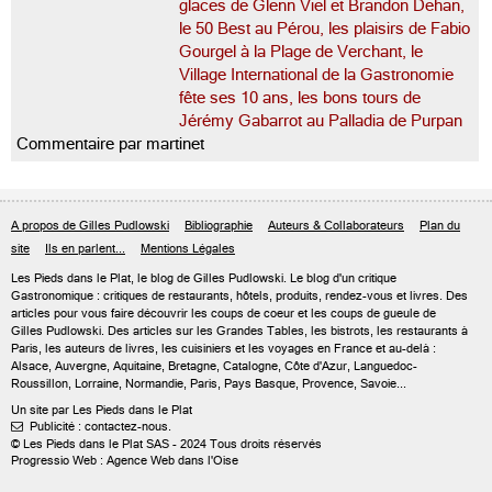
glaces de Glenn Viel et Brandon Dehan,
le 50 Best au Pérou, les plaisirs de Fabio
Gourgel à la Plage de Verchant, le
Village International de la Gastronomie
fête ses 10 ans, les bons tours de
Jérémy Gabarrot au Palladia de Purpan
Commentaire par martinet
A propos de Gilles Pudlowski
Bibliographie
Auteurs & Collaborateurs
Plan du
site
Ils en parlent...
Mentions Légales
Les Pieds dans le Plat, le blog de
Gilles Pudlowski
. Le blog d'un critique
Gastronomique : critiques de restaurants, hôtels, produits, rendez-vous et livres. Des
articles pour vous faire découvrir les coups de coeur et les coups de gueule de
Gilles Pudlowski. Des articles sur les Grandes Tables, les bistrots, les restaurants à
Paris, les auteurs de livres, les cuisiniers et les voyages en France et au-delà :
Alsace, Auvergne, Aquitaine, Bretagne, Catalogne, Côte d'Azur, Languedoc-
Roussillon, Lorraine, Normandie, Paris, Pays Basque, Provence, Savoie...
Un site par Les Pieds dans le Plat
Publicité : contactez-nous.

© Les Pieds dans le Plat SAS - 2024 Tous droits réservés
Progressio Web : Agence Web dans l'Oise