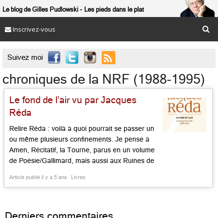
Le blog de Gilles Pudlowski
Les pieds dans le plat
Inscrivez-vous

Suivez moi
chroniques de la NRF (1988-1995)
Le fond de l’air vu par Jacques
Réda
Relire Réda : voilà à quoi pourrait se passer un
ou même plusieurs confinements. Je pense à
Amen, Récitatif, la Tourne, parus en un volume
de Poésie/Gallimard, mais aussi aux Ruines de
Paris, Hors les Murs, l’Herbe des Talus, lectures
Article publié il y a 5 ans
Livres
vagabondes qui martèlent les heures, les
étapes d’une vie. Voici le Réda chroniqueur, qui
aura […]...
Derniers commentaires