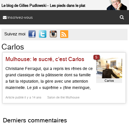
Le blog de Gilles Pudlowski
Les pieds dans le plat
Inscrivez-vous

Suivez moi
Carlos
5
Mulhouse: le sucré, c’est Carlos
Christiane Ferragut, qui a repris les rênes de ce
grand classique de la pâtisserie dont sa famille
Carlos
a fait la réputation, la gère avec une attention
maternelle. Le joli « suprême » (fine meringue,
crème au beurre praliné allégée et noisettes), la
Article publié il y a 14 ans
Salon de thé Mulhouse
tarte aux fruits rouges ou celle au citron, comme
les macarons et les ganaches au […]...
Derniers commentaires