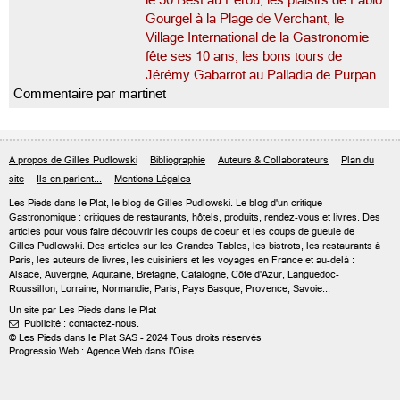
le 50 Best au Pérou, les plaisirs de Fabio
Gourgel à la Plage de Verchant, le
Village International de la Gastronomie
fête ses 10 ans, les bons tours de
Jérémy Gabarrot au Palladia de Purpan
Commentaire par martinet
A propos de Gilles Pudlowski
Bibliographie
Auteurs & Collaborateurs
Plan du
site
Ils en parlent...
Mentions Légales
Les Pieds dans le Plat, le blog de
Gilles Pudlowski
. Le blog d'un critique
Gastronomique : critiques de restaurants, hôtels, produits, rendez-vous et livres. Des
articles pour vous faire découvrir les coups de coeur et les coups de gueule de
Gilles Pudlowski. Des articles sur les Grandes Tables, les bistrots, les restaurants à
Paris, les auteurs de livres, les cuisiniers et les voyages en France et au-delà :
Alsace, Auvergne, Aquitaine, Bretagne, Catalogne, Côte d'Azur, Languedoc-
Roussillon, Lorraine, Normandie, Paris, Pays Basque, Provence, Savoie...
Un site par Les Pieds dans le Plat
Publicité : contactez-nous.

© Les Pieds dans le Plat SAS - 2024 Tous droits réservés
Progressio Web : Agence Web dans l'Oise