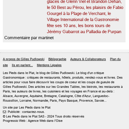
glaces de Glenn Viel et Brandon Dehan,
le 50 Best au Pérou, les plaisirs de Fabio
Gourgel à la Plage de Verchant, le
Village International de la Gastronomie
fête ses 10 ans, les bons tours de
Jérémy Gabarrot au Palladia de Purpan
Commentaire par martinet
A propos de Gilles Pudlowski
Bibliographie
Auteurs & Collaborateurs
Plan du
site
Ils en parlent...
Mentions Légales
Les Pieds dans le Plat, le blog de
Gilles Pudlowski
. Le blog d'un critique
Gastronomique : critiques de restaurants, hôtels, produits, rendez-vous et livres. Des
articles pour vous faire découvrir les coups de coeur et les coups de gueule de
Gilles Pudlowski. Des articles sur les Grandes Tables, les bistrots, les restaurants à
Paris, les auteurs de livres, les cuisiniers et les voyages en France et au-delà :
Alsace, Auvergne, Aquitaine, Bretagne, Catalogne, Côte d'Azur, Languedoc-
Roussillon, Lorraine, Normandie, Paris, Pays Basque, Provence, Savoie...
Un site par Les Pieds dans le Plat
Publicité : contactez-nous.

© Les Pieds dans le Plat SAS - 2024 Tous droits réservés
Progressio Web : Agence Web dans l'Oise