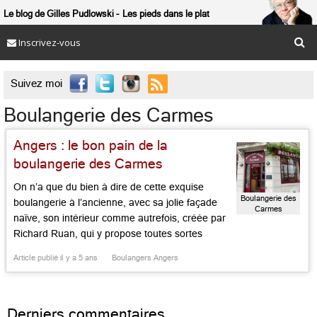
Le blog de Gilles Pudlowski
Les pieds dans le plat
Inscrivez-vous

Suivez moi
Boulangerie des Carmes
Angers : le bon pain de la
boulangerie des Carmes
On n’a que du bien à dire de cette exquise
Boulangerie des
boulangerie à l’ancienne, avec sa jolie façade
Carmes
naïve, son intérieur comme autrefois, créée par
Richard Ruan, qui y propose toutes sortes
choses, exquises, artisanales, comme une
Article publié il y a 5 ans
Boulangers Angers
baguette craquante, des pains au levain variés,
plus toute une série de brioches, viennoiseries,
biscuits, style « pâtisseries de boulanger » […]...
Derniers commentaires