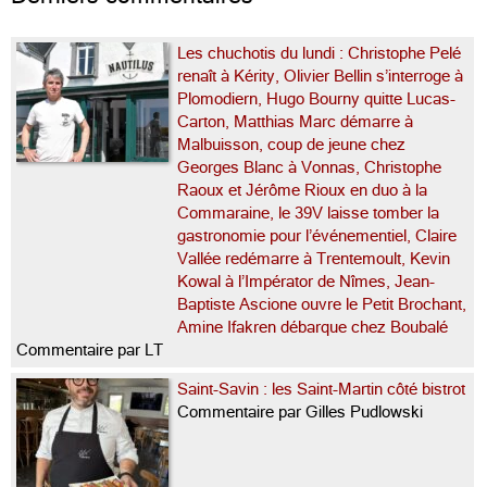
Les chuchotis du lundi : Christophe Pelé
renaît à Kérity, Olivier Bellin s’interroge à
Plomodiern, Hugo Bourny quitte Lucas-
Carton, Matthias Marc démarre à
Malbuisson, coup de jeune chez
Georges Blanc à Vonnas, Christophe
Raoux et Jérôme Rioux en duo à la
Commaraine, le 39V laisse tomber la
gastronomie pour l’événementiel, Claire
Vallée redémarre à Trentemoult, Kevin
Kowal à l’Impérator de Nîmes, Jean-
Baptiste Ascione ouvre le Petit Brochant,
Amine Ifakren débarque chez Boubalé
Commentaire par LT
Saint-Savin : les Saint-Martin côté bistrot
Commentaire par Gilles Pudlowski