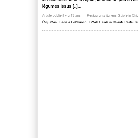
légumes issus […]...
Article publié il y a 13 ans
Restaurants italiens Gaiole in Chia
Étiquettes :
Badia a Coltibuono
,
Hôtels Gaiole in Chianti
,
Restauran