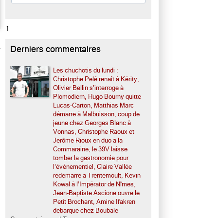
1
Derniers commentaires
Les chuchotis du lundi :
Christophe Pelé renaît à Kérity,
Olivier Bellin s’interroge à
Plomodiern, Hugo Bourny quitte
Lucas-Carton, Matthias Marc
démarre à Malbuisson, coup de
jeune chez Georges Blanc à
Vonnas, Christophe Raoux et
Jérôme Rioux en duo à la
Commaraine, le 39V laisse
tomber la gastronomie pour
l’événementiel, Claire Vallée
redémarre à Trentemoult, Kevin
Kowal à l’Impérator de Nîmes,
Jean-Baptiste Ascione ouvre le
Petit Brochant, Amine Ifakren
débarque chez Boubalé