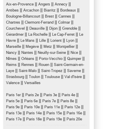
||
||
||
Aix-en-Provence
Angers
Annecy
||
||
||
||
Antibes
Arcachon
Biarritz
Bordeaux
||
||
||
Boulogne-Billancourt
Brest
Cannes
||
||
||
Chartres
Clermont-Ferrand
Colmar
||
||
||
||
Courchevel
Deauville
Dijon
Grenoble
||
||
||
Gérardmer
La Rochelle
Le Cap-Ferret
Le
||
||
||
||
||
Havre
Le Mans
Lille
Lorient
Lyon
||
||
||
||
Marseille
Megève
Metz
Montpellier
||
||
||
||
Nancy
Nantes
Neuilly-sur-Seine
Nice
||
||
||
||
Nîmes
Orléans
Porto-Vecchio
Quimper
||
||
||
Reims
Rennes
Rouen
Saint-Germain-en-
||
||
||
||
Laye
Saint-Malo
Saint-Tropez
Saverne
||
||
||
||
Strasbourg
Toulon
Toulouse
Val d'Isère
||
Valence
Versailles
||
||
||
||
Paris 1er
Paris 2e
Paris 3e
Paris 4e
||
||
||
||
Paris 5e
Paris 6e
Paris 7e
Paris 8e
||
||
||
||
Paris 9e
Paris 10e
Paris 11e
Paris 12e
||
||
||
||
Paris 13e
Paris 14e
Paris 15e
Paris 16e
||
||
||
Paris 17e
Paris 18e
Paris 19e
Paris 20e