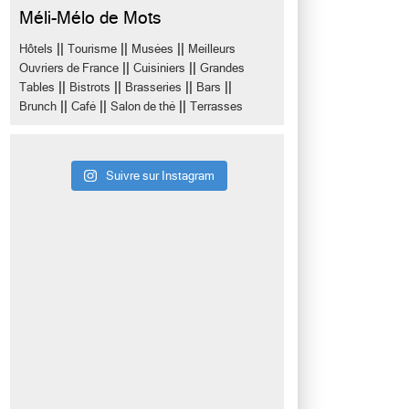
Méli-Mélo de Mots
||
||
||
Hôtels
Tourisme
Musées
Meilleurs
||
||
Ouvriers de France
Cuisiniers
Grandes
||
||
||
||
Tables
Bistrots
Brasseries
Bars
||
||
||
Brunch
Café
Salon de thé
Terrasses
Suivre sur Instagram