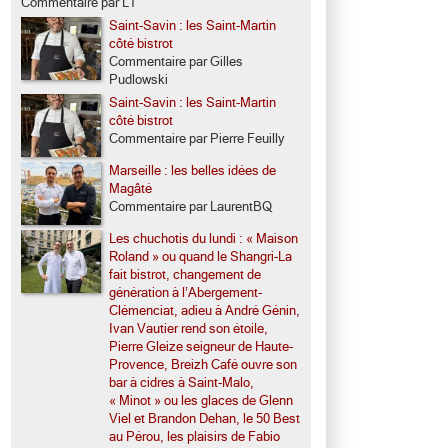
Commentaire par LT
Saint-Savin : les Saint-Martin
côté bistrot
Commentaire par Gilles
Pudlowski
Saint-Savin : les Saint-Martin
côté bistrot
Commentaire par Pierre Feuilly
Marseille : les belles idées de
Magâté
Commentaire par LaurentBQ
Les chuchotis du lundi : « Maison
Roland » ou quand le Shangri-La
fait bistrot, changement de
génération à l’Abergement-
Clémenciat, adieu à André Génin,
Ivan Vautier rend son étoile,
Pierre Gleize seigneur de Haute-
Provence, Breizh Café ouvre son
bar à cidres à Saint-Malo,
« Minot » ou les glaces de Glenn
Viel et Brandon Dehan, le 50 Best
au Pérou, les plaisirs de Fabio