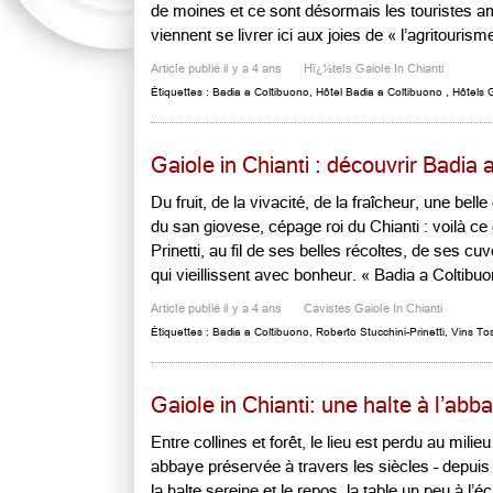
de moines et ce sont désormais les touristes a
viennent se livrer ici aux joies de « l’agritourisme 
Article publié il y a 4 ans
Hï¿½tels Gaiole In Chianti
Étiquettes :
Badia a Coltibuono
,
Hôtel Badia a Coltibuono
,
Hôtels G
Gaiole in Chianti : découvrir Badia 
Du fruit, de la vivacité, de la fraîcheur, une bell
du san giovese, cépage roi du Chianti : voilà ce
Prinetti, au fil de ses belles récoltes, de ses c
qui vieillissent avec bonheur. « Badia a Coltibuon
Article publié il y a 4 ans
Cavistes Gaiole In Chianti
Étiquettes :
Badia a Coltibuono
,
Roberto Stucchini-Prinetti
,
Vins To
Gaiole in Chianti: une halte à l’abb
Entre collines et forêt, le lieu est perdu au milieu
abbaye préservée à travers les siècles – depuis 
la halte sereine et le repos, la table un peu à 