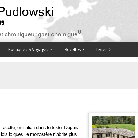
 Pudlowski


ire et chroniqueur gastronomique
Boutiques & Voyages
Recettes
Livres
e
récolte, en italien dans le texte. Depuis
 lois laïques, le monastère n’abrite plus