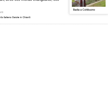
Badia a Coltibuono
nti
ts italiens Gaiole in Chianti