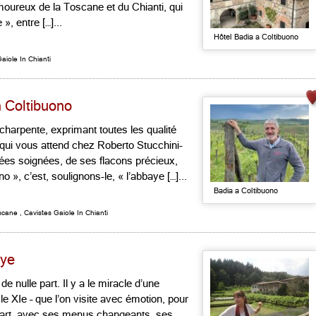
moureux de la Toscane et du Chianti, qui
», entre […]...
Hôtel Badia a Coltibuono
aiole In Chianti
a Coltibuono
e charpente, exprimant toutes les qualité
 qui vous attend chez Roberto Stucchini-
uvées soignées, de ses flacons précieux,
o », c’est, soulignons-le, « l’abbaye […]...
Badia a Coltibuono
scane
,
Cavistes Gaiole In Chianti
aye
 de nulle part. Il y a le miracle d’une
le XIe – que l’on visite avec émotion, pour
l’écart, avec ses menus changeants, ses