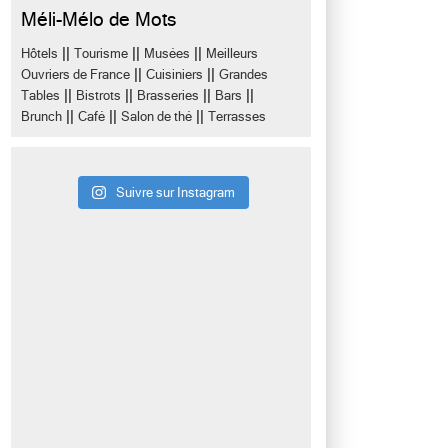
Méli-Mélo de Mots
||
||
||
Hôtels
Tourisme
Musées
Meilleurs
||
||
Ouvriers de France
Cuisiniers
Grandes
||
||
||
||
Tables
Bistrots
Brasseries
Bars
||
||
||
Brunch
Café
Salon de thé
Terrasses
Suivre sur Instagram