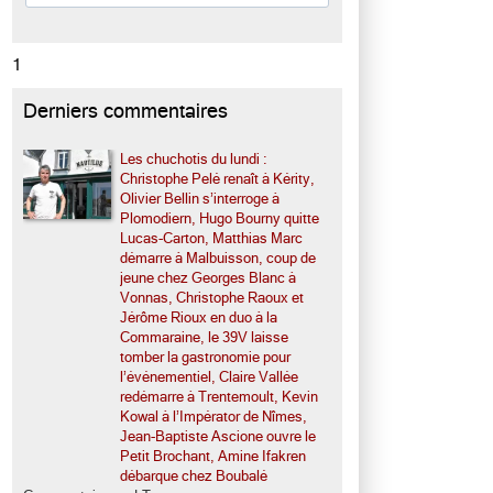
1
Derniers commentaires
Les chuchotis du lundi :
Christophe Pelé renaît à Kérity,
Olivier Bellin s’interroge à
Plomodiern, Hugo Bourny quitte
Lucas-Carton, Matthias Marc
démarre à Malbuisson, coup de
jeune chez Georges Blanc à
Vonnas, Christophe Raoux et
Jérôme Rioux en duo à la
Commaraine, le 39V laisse
tomber la gastronomie pour
l’événementiel, Claire Vallée
redémarre à Trentemoult, Kevin
Kowal à l’Impérator de Nîmes,
Jean-Baptiste Ascione ouvre le
Petit Brochant, Amine Ifakren
débarque chez Boubalé