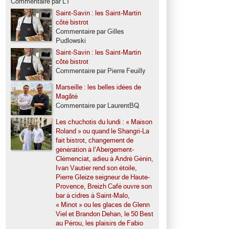
Commentaire par LT
Saint-Savin : les Saint-Martin
côté bistrot
Commentaire par Gilles
Pudlowski
Saint-Savin : les Saint-Martin
côté bistrot
Commentaire par Pierre Feuilly
Marseille : les belles idées de
Magâté
Commentaire par LaurentBQ
Les chuchotis du lundi : « Maison
Roland » ou quand le Shangri-La
fait bistrot, changement de
génération à l’Abergement-
Clémenciat, adieu à André Génin,
Ivan Vautier rend son étoile,
Pierre Gleize seigneur de Haute-
Provence, Breizh Café ouvre son
bar à cidres à Saint-Malo,
« Minot » ou les glaces de Glenn
Viel et Brandon Dehan, le 50 Best
au Pérou, les plaisirs de Fabio