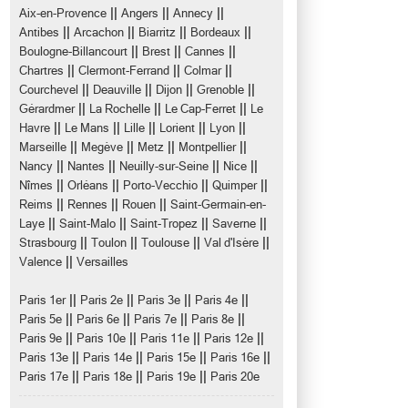
||
||
||
Aix-en-Provence
Angers
Annecy
||
||
||
||
Antibes
Arcachon
Biarritz
Bordeaux
||
||
||
Boulogne-Billancourt
Brest
Cannes
||
||
||
Chartres
Clermont-Ferrand
Colmar
||
||
||
||
Courchevel
Deauville
Dijon
Grenoble
||
||
||
Gérardmer
La Rochelle
Le Cap-Ferret
Le
||
||
||
||
||
Havre
Le Mans
Lille
Lorient
Lyon
||
||
||
||
Marseille
Megève
Metz
Montpellier
||
||
||
||
Nancy
Nantes
Neuilly-sur-Seine
Nice
||
||
||
||
Nîmes
Orléans
Porto-Vecchio
Quimper
||
||
||
Reims
Rennes
Rouen
Saint-Germain-en-
||
||
||
||
Laye
Saint-Malo
Saint-Tropez
Saverne
||
||
||
||
Strasbourg
Toulon
Toulouse
Val d'Isère
||
Valence
Versailles
||
||
||
||
Paris 1er
Paris 2e
Paris 3e
Paris 4e
||
||
||
||
Paris 5e
Paris 6e
Paris 7e
Paris 8e
||
||
||
||
Paris 9e
Paris 10e
Paris 11e
Paris 12e
||
||
||
||
Paris 13e
Paris 14e
Paris 15e
Paris 16e
||
||
||
Paris 17e
Paris 18e
Paris 19e
Paris 20e