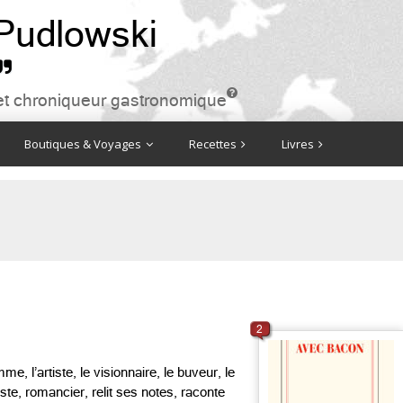
 Pudlowski


ire et chroniqueur gastronomique
Boutiques & Voyages
Recettes
Livres
2
, l’artiste, le visionnaire, le buveur, le
ste, romancier, relit ses notes, raconte