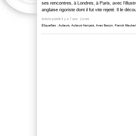
ses rencontres, à Londres, à Paris, avec l’illustr
anglaise rigoriste dont il fut vite rejeté. Il le déco
Article publié il y a 7 ans
Livres
Étiquettes :
Auteurs
,
Auteurs français
,
Avec Bacon
,
Franck Mauber