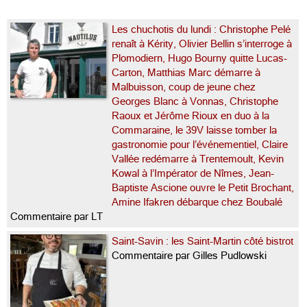
Les chuchotis du lundi : Christophe Pelé
renaît à Kérity, Olivier Bellin s’interroge à
Plomodiern, Hugo Bourny quitte Lucas-
Carton, Matthias Marc démarre à
Malbuisson, coup de jeune chez
Georges Blanc à Vonnas, Christophe
Raoux et Jérôme Rioux en duo à la
Commaraine, le 39V laisse tomber la
gastronomie pour l’événementiel, Claire
Vallée redémarre à Trentemoult, Kevin
Kowal à l’Impérator de Nîmes, Jean-
Baptiste Ascione ouvre le Petit Brochant,
Amine Ifakren débarque chez Boubalé
Commentaire par LT
Saint-Savin : les Saint-Martin côté bistrot
Commentaire par Gilles Pudlowski