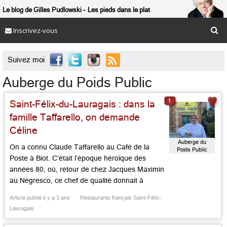
Le blog de Gilles Pudlowski
Les pieds dans le plat
Inscrivez-vous

Suivez moi
Auberge du Poids Public
1
Saint-Félix-du-Lauragais : dans la
famille Taffarello, on demande
Céline
Auberge du
On a connu Claude Taffarello au Café de la
Poids Public
Poste à Biot. C’était l’époque héroïque des
années 80, où, retour de chez Jacques Maximin
au Négresco, ce chef de qualité donnait à
entendre sa voix personnelle. Installé au coeur
Article publié il y a 3 ans
Restaurants français Saint-Félix-
du Lauragais dans une auberge de tradition, à
Lauragais
l’orée d’un beau village perché sur une
campagne […]...