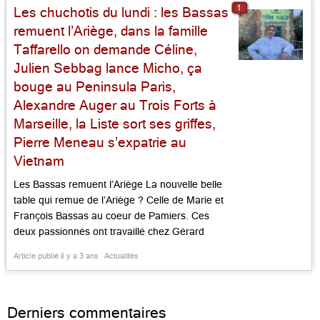
1
Les chuchotis du lundi : les Bassas
remuent l’Ariège, dans la famille
Taffarello on demande Céline,
Julien Sebbag lance Micho, ça
bouge au Peninsula Paris,
Alexandre Auger au Trois Forts à
Marseille, la Liste sort ses griffes,
Pierre Meneau s’expatrie au
Vietnam
Les Bassas remuent l’Ariège La nouvelle belle
table qui remue de l’Ariège ? Celle de Marie et
François Bassas au coeur de Pamiers. Ces
deux passionnés ont travaillé chez Gérard
Garrigues au Pastel à Toulouse qui leur a appris
Article publié il y a 3 ans
Actualités
maîtrise, rigueur, saveurs justes et
approvisionnement en beaux produits locaux.
Dans un cadre contemporain qui combine […]...
Derniers commentaires