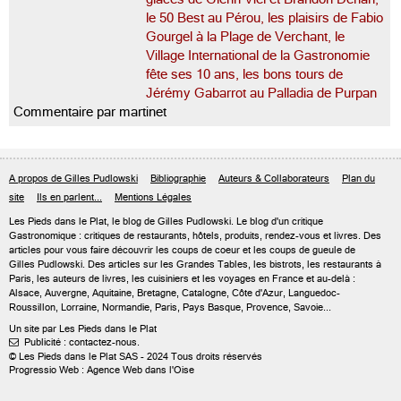
le 50 Best au Pérou, les plaisirs de Fabio
Gourgel à la Plage de Verchant, le
Village International de la Gastronomie
fête ses 10 ans, les bons tours de
Jérémy Gabarrot au Palladia de Purpan
Commentaire par martinet
A propos de Gilles Pudlowski
Bibliographie
Auteurs & Collaborateurs
Plan du
site
Ils en parlent...
Mentions Légales
Les Pieds dans le Plat, le blog de
Gilles Pudlowski
. Le blog d'un critique
Gastronomique : critiques de restaurants, hôtels, produits, rendez-vous et livres. Des
articles pour vous faire découvrir les coups de coeur et les coups de gueule de
Gilles Pudlowski. Des articles sur les Grandes Tables, les bistrots, les restaurants à
Paris, les auteurs de livres, les cuisiniers et les voyages en France et au-delà :
Alsace, Auvergne, Aquitaine, Bretagne, Catalogne, Côte d'Azur, Languedoc-
Roussillon, Lorraine, Normandie, Paris, Pays Basque, Provence, Savoie...
Un site par Les Pieds dans le Plat
Publicité : contactez-nous.

© Les Pieds dans le Plat SAS - 2024 Tous droits réservés
Progressio Web : Agence Web dans l'Oise