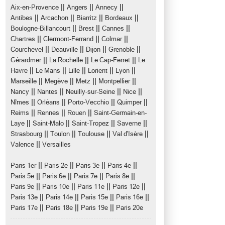
||
||
||
Aix-en-Provence
Angers
Annecy
||
||
||
||
Antibes
Arcachon
Biarritz
Bordeaux
||
||
||
Boulogne-Billancourt
Brest
Cannes
||
||
||
Chartres
Clermont-Ferrand
Colmar
||
||
||
||
Courchevel
Deauville
Dijon
Grenoble
||
||
||
Gérardmer
La Rochelle
Le Cap-Ferret
Le
||
||
||
||
||
Havre
Le Mans
Lille
Lorient
Lyon
||
||
||
||
Marseille
Megève
Metz
Montpellier
||
||
||
||
Nancy
Nantes
Neuilly-sur-Seine
Nice
||
||
||
||
Nîmes
Orléans
Porto-Vecchio
Quimper
||
||
||
Reims
Rennes
Rouen
Saint-Germain-en-
||
||
||
||
Laye
Saint-Malo
Saint-Tropez
Saverne
||
||
||
||
Strasbourg
Toulon
Toulouse
Val d'Isère
||
Valence
Versailles
||
||
||
||
Paris 1er
Paris 2e
Paris 3e
Paris 4e
||
||
||
||
Paris 5e
Paris 6e
Paris 7e
Paris 8e
||
||
||
||
Paris 9e
Paris 10e
Paris 11e
Paris 12e
||
||
||
||
Paris 13e
Paris 14e
Paris 15e
Paris 16e
||
||
||
Paris 17e
Paris 18e
Paris 19e
Paris 20e