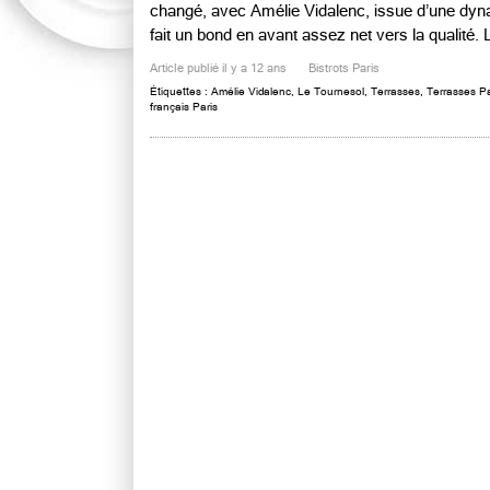
changé, avec Amélie Vidalenc, issue d’une dyna
fait un bond en avant assez net vers la qualité. Le
Article publié il y a 12 ans
Bistrots Paris
Étiquettes :
Amélie Vidalenc
,
Le Tournesol
,
Terrasses
,
Terrasses Pa
français Paris