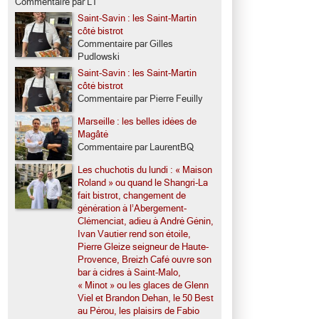
Commentaire par LT
Saint-Savin : les Saint-Martin
côté bistrot
Commentaire par Gilles
Pudlowski
Saint-Savin : les Saint-Martin
côté bistrot
Commentaire par Pierre Feuilly
Marseille : les belles idées de
Magâté
Commentaire par LaurentBQ
Les chuchotis du lundi : « Maison
Roland » ou quand le Shangri-La
fait bistrot, changement de
génération à l’Abergement-
Clémenciat, adieu à André Génin,
Ivan Vautier rend son étoile,
Pierre Gleize seigneur de Haute-
Provence, Breizh Café ouvre son
bar à cidres à Saint-Malo,
« Minot » ou les glaces de Glenn
Viel et Brandon Dehan, le 50 Best
au Pérou, les plaisirs de Fabio