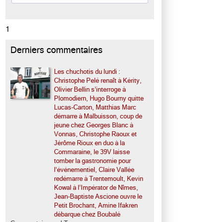
1
Derniers commentaires
Les chuchotis du lundi :
Christophe Pelé renaît à Kérity,
Olivier Bellin s’interroge à
Plomodiern, Hugo Bourny quitte
Lucas-Carton, Matthias Marc
démarre à Malbuisson, coup de
jeune chez Georges Blanc à
Vonnas, Christophe Raoux et
Jérôme Rioux en duo à la
Commaraine, le 39V laisse
tomber la gastronomie pour
l’événementiel, Claire Vallée
redémarre à Trentemoult, Kevin
Kowal à l’Impérator de Nîmes,
Jean-Baptiste Ascione ouvre le
Petit Brochant, Amine Ifakren
débarque chez Boubalé