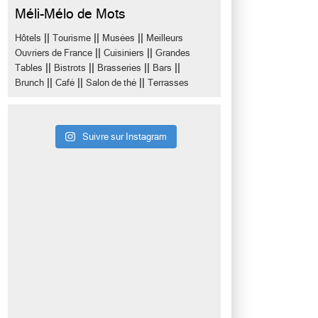
Méli-Mélo de Mots
||
||
||
Hôtels
Tourisme
Musées
Meilleurs
||
||
Ouvriers de France
Cuisiniers
Grandes
||
||
||
||
Tables
Bistrots
Brasseries
Bars
||
||
||
Brunch
Café
Salon de thé
Terrasses
Suivre sur Instagram