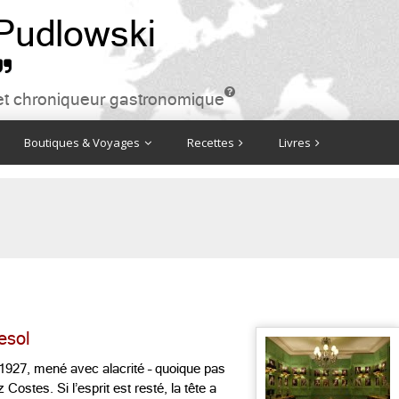
 Pudlowski


ire et chroniqueur gastronomique
Boutiques & Voyages
Recettes
Livres
esol
 1927, mené avec alacrité – quoique pas
Costes. Si l’esprit est resté, la tête a