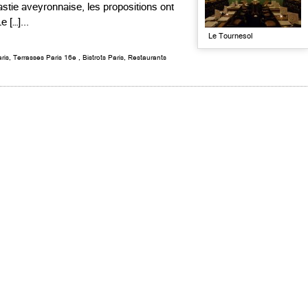
stie aveyronnaise, les propositions ont
 […]...
Le Tournesol
ris
,
Terrasses Paris 16e
,
Bistrots Paris
,
Restaurants