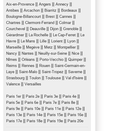
||
||
||
Aix-en-Provence
Angers
Annecy
||
||
||
||
Antibes
Arcachon
Biarritz
Bordeaux
||
||
||
Boulogne-Billancourt
Brest
Cannes
||
||
||
Chartres
Clermont-Ferrand
Colmar
||
||
||
||
Courchevel
Deauville
Dijon
Grenoble
||
||
||
Gérardmer
La Rochelle
Le Cap-Ferret
Le
||
||
||
||
||
Havre
Le Mans
Lille
Lorient
Lyon
||
||
||
||
Marseille
Megève
Metz
Montpellier
||
||
||
||
Nancy
Nantes
Neuilly-sur-Seine
Nice
||
||
||
||
Nîmes
Orléans
Porto-Vecchio
Quimper
||
||
||
Reims
Rennes
Rouen
Saint-Germain-en-
||
||
||
||
Laye
Saint-Malo
Saint-Tropez
Saverne
||
||
||
||
Strasbourg
Toulon
Toulouse
Val d'Isère
||
Valence
Versailles
||
||
||
||
Paris 1er
Paris 2e
Paris 3e
Paris 4e
||
||
||
||
Paris 5e
Paris 6e
Paris 7e
Paris 8e
||
||
||
||
Paris 9e
Paris 10e
Paris 11e
Paris 12e
||
||
||
||
Paris 13e
Paris 14e
Paris 15e
Paris 16e
||
||
||
Paris 17e
Paris 18e
Paris 19e
Paris 20e