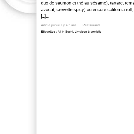
duo de saumon et thé au sésame), tartare, tema
avocat, crevette spicy) ou encore california roll,
[…]...
Article publié il y a 5 ans
Restaurants
Étiquettes :
All in Sushi
,
Livraison à domicile