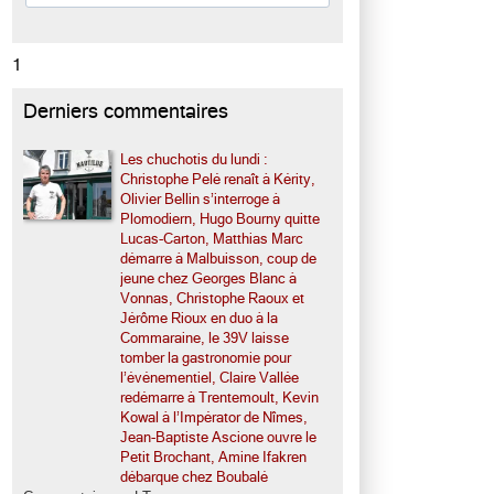
1
Derniers commentaires
Les chuchotis du lundi :
Christophe Pelé renaît à Kérity,
Olivier Bellin s’interroge à
Plomodiern, Hugo Bourny quitte
Lucas-Carton, Matthias Marc
démarre à Malbuisson, coup de
jeune chez Georges Blanc à
Vonnas, Christophe Raoux et
Jérôme Rioux en duo à la
Commaraine, le 39V laisse
tomber la gastronomie pour
l’événementiel, Claire Vallée
redémarre à Trentemoult, Kevin
Kowal à l’Impérator de Nîmes,
Jean-Baptiste Ascione ouvre le
Petit Brochant, Amine Ifakren
débarque chez Boubalé