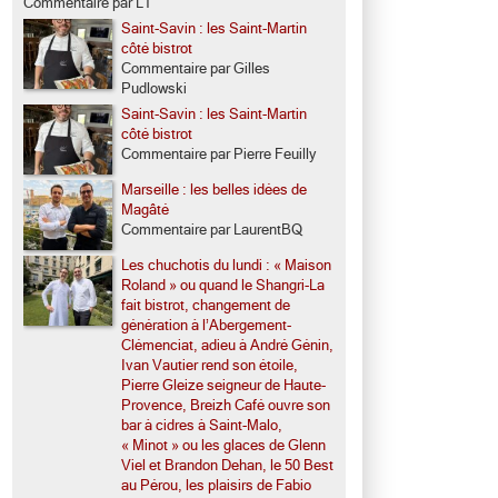
Commentaire par LT
Saint-Savin : les Saint-Martin
côté bistrot
Commentaire par Gilles
Pudlowski
Saint-Savin : les Saint-Martin
côté bistrot
Commentaire par Pierre Feuilly
Marseille : les belles idées de
Magâté
Commentaire par LaurentBQ
Les chuchotis du lundi : « Maison
Roland » ou quand le Shangri-La
fait bistrot, changement de
génération à l’Abergement-
Clémenciat, adieu à André Génin,
Ivan Vautier rend son étoile,
Pierre Gleize seigneur de Haute-
Provence, Breizh Café ouvre son
bar à cidres à Saint-Malo,
« Minot » ou les glaces de Glenn
Viel et Brandon Dehan, le 50 Best
au Pérou, les plaisirs de Fabio