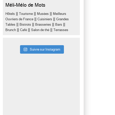
Méli-Mélo de Mots
||
||
||
Hôtels
Tourisme
Musées
Meilleurs
||
||
Ouvriers de France
Cuisiniers
Grandes
||
||
||
||
Tables
Bistrots
Brasseries
Bars
||
||
||
Brunch
Café
Salon de thé
Terrasses
Suivre sur Instagram