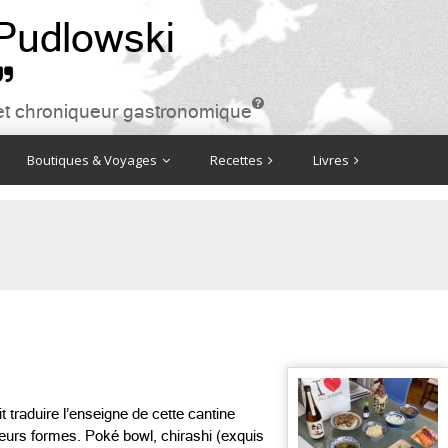
 Pudlowski


ire et chroniqueur gastronomique
Boutiques & Voyages
Recettes
Livres
t traduire l’enseigne de cette cantine
eurs formes. Poké bowl, chirashi (exquis