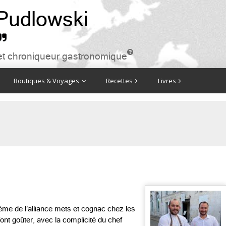
 Pudlowski


ire et chroniqueur gastronomique
Boutiques & Voyages
Recettes
Livres
ème de l’alliance mets et cognac chez les
nt goûter, avec la complicité du chef