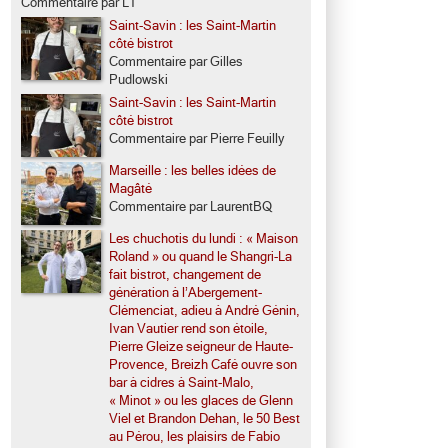
Commentaire par LT
Saint-Savin : les Saint-Martin
côté bistrot
Commentaire par Gilles
Pudlowski
Saint-Savin : les Saint-Martin
côté bistrot
Commentaire par Pierre Feuilly
Marseille : les belles idées de
Magâté
Commentaire par LaurentBQ
Les chuchotis du lundi : « Maison
Roland » ou quand le Shangri-La
fait bistrot, changement de
génération à l’Abergement-
Clémenciat, adieu à André Génin,
Ivan Vautier rend son étoile,
Pierre Gleize seigneur de Haute-
Provence, Breizh Café ouvre son
bar à cidres à Saint-Malo,
« Minot » ou les glaces de Glenn
Viel et Brandon Dehan, le 50 Best
au Pérou, les plaisirs de Fabio