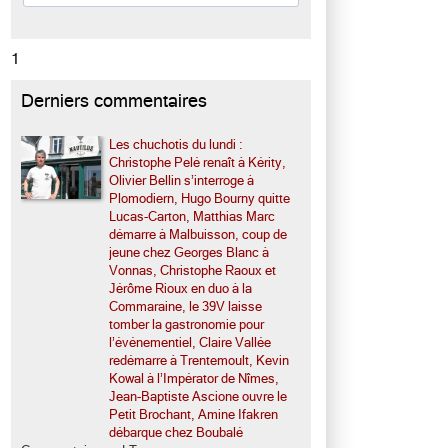
1
Derniers commentaires
Les chuchotis du lundi :
Christophe Pelé renaît à Kérity,
Olivier Bellin s’interroge à
Plomodiern, Hugo Bourny quitte
Lucas-Carton, Matthias Marc
démarre à Malbuisson, coup de
jeune chez Georges Blanc à
Vonnas, Christophe Raoux et
Jérôme Rioux en duo à la
Commaraine, le 39V laisse
tomber la gastronomie pour
l’événementiel, Claire Vallée
redémarre à Trentemoult, Kevin
Kowal à l’Impérator de Nîmes,
Jean-Baptiste Ascione ouvre le
Petit Brochant, Amine Ifakren
débarque chez Boubalé