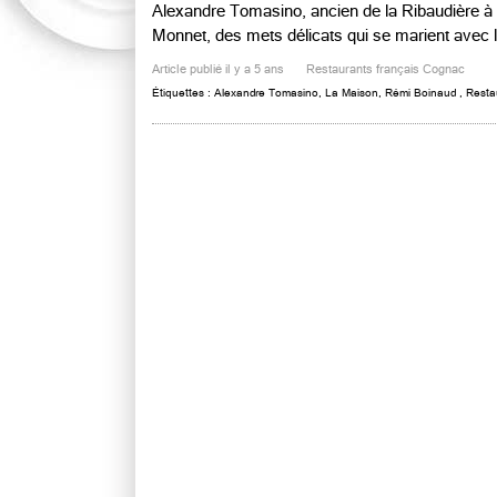
Alexandre Tomasino, ancien de la Ribaudière à 
Monnet, des mets délicats qui se marient avec le
Article publié il y a 5 ans
Restaurants français Cognac
Étiquettes :
Alexandre Tomasino
,
La Maison
,
Rémi Boinaud
,
Resta