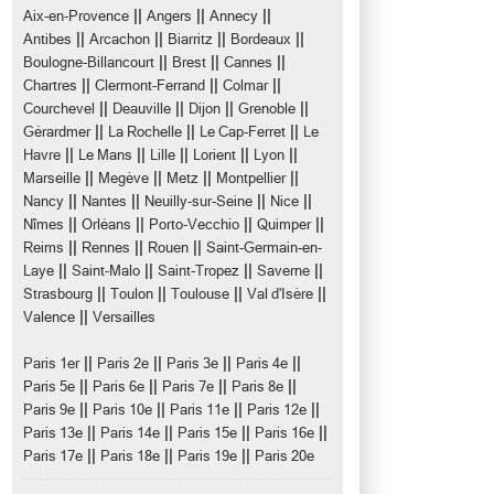
||
||
||
Aix-en-Provence
Angers
Annecy
||
||
||
||
Antibes
Arcachon
Biarritz
Bordeaux
||
||
||
Boulogne-Billancourt
Brest
Cannes
||
||
||
Chartres
Clermont-Ferrand
Colmar
||
||
||
||
Courchevel
Deauville
Dijon
Grenoble
||
||
||
Gérardmer
La Rochelle
Le Cap-Ferret
Le
||
||
||
||
||
Havre
Le Mans
Lille
Lorient
Lyon
||
||
||
||
Marseille
Megève
Metz
Montpellier
||
||
||
||
Nancy
Nantes
Neuilly-sur-Seine
Nice
||
||
||
||
Nîmes
Orléans
Porto-Vecchio
Quimper
||
||
||
Reims
Rennes
Rouen
Saint-Germain-en-
||
||
||
||
Laye
Saint-Malo
Saint-Tropez
Saverne
||
||
||
||
Strasbourg
Toulon
Toulouse
Val d'Isère
||
Valence
Versailles
||
||
||
||
Paris 1er
Paris 2e
Paris 3e
Paris 4e
||
||
||
||
Paris 5e
Paris 6e
Paris 7e
Paris 8e
||
||
||
||
Paris 9e
Paris 10e
Paris 11e
Paris 12e
||
||
||
||
Paris 13e
Paris 14e
Paris 15e
Paris 16e
||
||
||
Paris 17e
Paris 18e
Paris 19e
Paris 20e