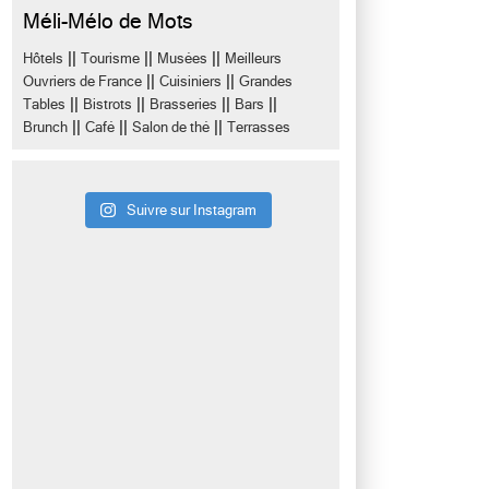
Méli-Mélo de Mots
||
||
||
Hôtels
Tourisme
Musées
Meilleurs
||
||
Ouvriers de France
Cuisiniers
Grandes
||
||
||
||
Tables
Bistrots
Brasseries
Bars
||
||
||
Brunch
Café
Salon de thé
Terrasses
Suivre sur Instagram