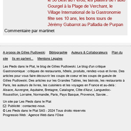
le 50 Best au Pérou, les plaisirs de Fabio
Gourgel à la Plage de Verchant, le
Village International de la Gastronomie
fête ses 10 ans, les bons tours de
Jérémy Gabarrot au Palladia de Purpan
Commentaire par martinet
A propos de Gilles Pudlowski
Bibliographie
Auteurs & Collaborateurs
Plan du
site
Ils en parlent...
Mentions Légales
Les Pieds dans le Plat, le blog de
Gilles Pudlowski
. Le blog d'un critique
Gastronomique : critiques de restaurants, hôtels, produits, rendez-vous et livres. Des
articles pour vous faire découvrir les coups de coeur et les coups de gueule de
Gilles Pudlowski. Des articles sur les Grandes Tables, les bistrots, les restaurants à
Paris, les auteurs de livres, les cuisiniers et les voyages en France et au-delà :
Alsace, Auvergne, Aquitaine, Bretagne, Catalogne, Côte d'Azur, Languedoc-
Roussillon, Lorraine, Normandie, Paris, Pays Basque, Provence, Savoie...
Un site par Les Pieds dans le Plat
Publicité : contactez-nous.

© Les Pieds dans le Plat SAS - 2024 Tous droits réservés
Progressio Web : Agence Web dans l'Oise