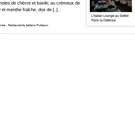
violes de chèvre et basilic au crémeux de
et menthe fraîche, dos de […]...
L'Italian Lounge au Sofitel
Paris la Défense
ense
,
Restaurants italiens Puteaux