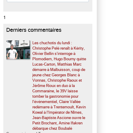
1
Derniers commentaires
Les chuchotis du lundi :
Christophe Pelé renaît à Kérity,
Olivier Bellin s’interroge à
Plomodiern, Hugo Bourny quitte
Lucas-Carton, Matthias Marc
démarre à Malbuisson, coup de
jeune chez Georges Blanc à
Vonnas, Christophe Raoux et
Jérôme Rioux en duo à la
Commaraine, le 39V laisse
tomber la gastronomie pour
l’événementiel, Claire Vallée
redémarre à Trentemoult, Kevin
Kowal à l’Impérator de Nîmes,
Jean-Baptiste Ascione ouvre le
Petit Brochant, Amine Ifakren
débarque chez Boubalé