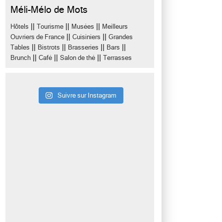
Méli-Mélo de Mots
||
||
||
Hôtels
Tourisme
Musées
Meilleurs
||
||
Ouvriers de France
Cuisiniers
Grandes
||
||
||
||
Tables
Bistrots
Brasseries
Bars
||
||
||
Brunch
Café
Salon de thé
Terrasses
Suivre sur Instagram