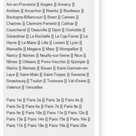
||
||
||
Aix-en-Provence
Angers
Annecy
||
||
||
||
Antibes
Arcachon
Biarritz
Bordeaux
||
||
||
Boulogne-Billancourt
Brest
Cannes
||
||
||
Chartres
Clermont-Ferrand
Colmar
||
||
||
||
Courchevel
Deauville
Dijon
Grenoble
||
||
||
Gérardmer
La Rochelle
Le Cap-Ferret
Le
||
||
||
||
||
Havre
Le Mans
Lille
Lorient
Lyon
||
||
||
||
Marseille
Megève
Metz
Montpellier
||
||
||
||
Nancy
Nantes
Neuilly-sur-Seine
Nice
||
||
||
||
Nîmes
Orléans
Porto-Vecchio
Quimper
||
||
||
Reims
Rennes
Rouen
Saint-Germain-en-
||
||
||
||
Laye
Saint-Malo
Saint-Tropez
Saverne
||
||
||
||
Strasbourg
Toulon
Toulouse
Val d'Isère
||
Valence
Versailles
||
||
||
||
Paris 1er
Paris 2e
Paris 3e
Paris 4e
||
||
||
||
Paris 5e
Paris 6e
Paris 7e
Paris 8e
||
||
||
||
Paris 9e
Paris 10e
Paris 11e
Paris 12e
||
||
||
||
Paris 13e
Paris 14e
Paris 15e
Paris 16e
||
||
||
Paris 17e
Paris 18e
Paris 19e
Paris 20e