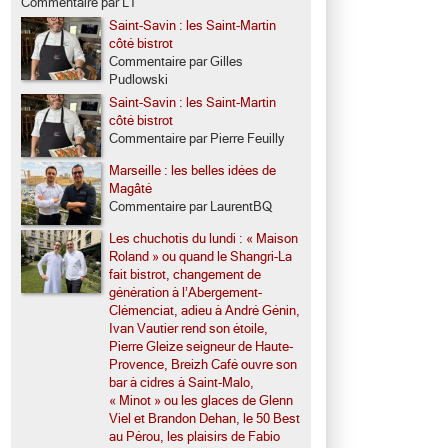
Commentaire par LT
Saint-Savin : les Saint-Martin
côté bistrot
Commentaire par Gilles
Pudlowski
Saint-Savin : les Saint-Martin
côté bistrot
Commentaire par Pierre Feuilly
Marseille : les belles idées de
Magâté
Commentaire par LaurentBQ
Les chuchotis du lundi : « Maison
Roland » ou quand le Shangri-La
fait bistrot, changement de
génération à l’Abergement-
Clémenciat, adieu à André Génin,
Ivan Vautier rend son étoile,
Pierre Gleize seigneur de Haute-
Provence, Breizh Café ouvre son
bar à cidres à Saint-Malo,
« Minot » ou les glaces de Glenn
Viel et Brandon Dehan, le 50 Best
au Pérou, les plaisirs de Fabio