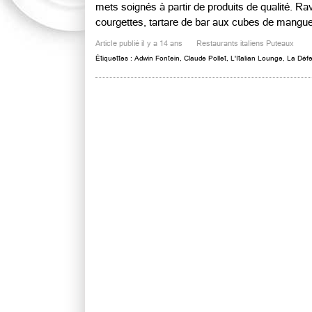
mets soignés à partir de produits de qualité. Ra
courgettes, tartare de bar aux cubes de mangue 
Article publié il y a 14 ans
Restaurants italiens Puteaux
Étiquettes :
Adwin Fontein
,
Claude Pollet
,
L'Italian Lounge
,
La Déf