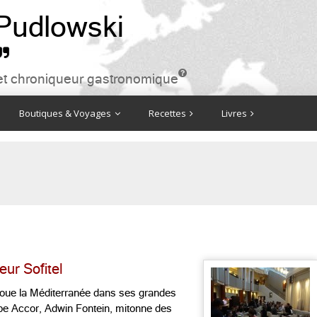
 Pudlowski


ire et chroniqueur gastronomique
Boutiques & Voyages
Recettes
Livres
ur Sofitel
l joue la Méditerranée dans ses grandes
upe Accor, Adwin Fontein, mitonne des