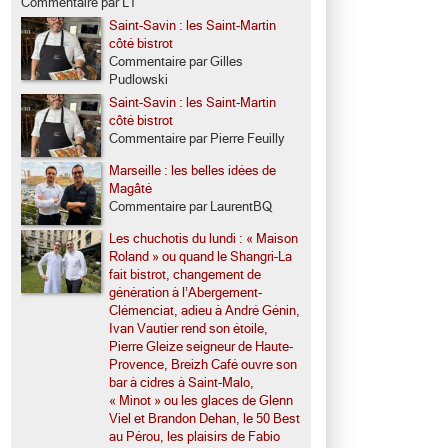
Commentaire par LT
Saint-Savin : les Saint-Martin
côté bistrot
Commentaire par Gilles
Pudlowski
Saint-Savin : les Saint-Martin
côté bistrot
Commentaire par Pierre Feuilly
Marseille : les belles idées de
Magâté
Commentaire par LaurentBQ
Les chuchotis du lundi : « Maison
Roland » ou quand le Shangri-La
fait bistrot, changement de
génération à l’Abergement-
Clémenciat, adieu à André Génin,
Ivan Vautier rend son étoile,
Pierre Gleize seigneur de Haute-
Provence, Breizh Café ouvre son
bar à cidres à Saint-Malo,
« Minot » ou les glaces de Glenn
Viel et Brandon Dehan, le 50 Best
au Pérou, les plaisirs de Fabio