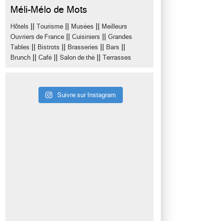
Méli-Mélo de Mots
||
||
||
Hôtels
Tourisme
Musées
Meilleurs
||
||
Ouvriers de France
Cuisiniers
Grandes
||
||
||
||
Tables
Bistrots
Brasseries
Bars
||
||
||
Brunch
Café
Salon de thé
Terrasses
Suivre sur Instagram