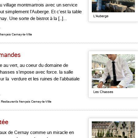
u village montmartrois avec un service
out simplement l’Auberge. Et c’est la table
L'Auberge
y. Une sorte de bistrot à la […]...
e
rançais Cernay-la-Ville
urmandes
me au vert, au coeur du domaine de
Chasses s’impose avec force. la salle
ur la verdure et les ruines de l’abbatiale
Les Chasses
e
,
Restaurants français Cernay-la-Ville
ntée
 Vaux de Cernay comme un miracle en