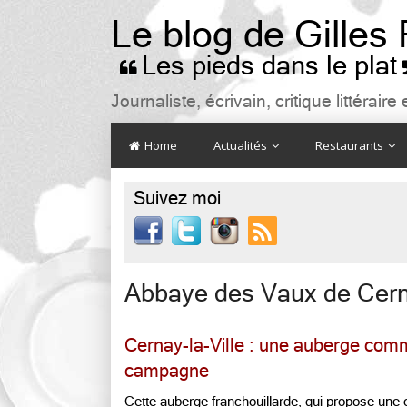
Le blog de Gilles
Les pieds dans le plat

Journaliste, écrivain, critique littéra
Home
Actualités
Restaurants
Suivez moi

Abbaye des Vaux de Cer
Cernay-la-Ville : une auberge com
campagne
Cette auberge franchouillarde, qui propose une 