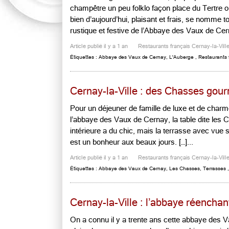
champêtre un peu folklo façon place du Tertre o
bien d’aujourd’hui, plaisant et frais, se nomme t
rustique et festive de l’Abbaye des Vaux de Cerna
Article publié il y a 1 an
Restaurants français Cernay-la-Vill
Étiquettes :
Abbaye des Vaux de Cernay
,
L'Auberge
,
Restaurants f
Cernay-la-Ville : des Chasses go
Pour un déjeuner de famille de luxe et de char
l’abbaye des Vaux de Cernay, la table dite les 
intérieure a du chic, mais la terrasse avec vue s
est un bonheur aux beaux jours. […]...
Article publié il y a 1 an
Restaurants français Cernay-la-Vill
Étiquettes :
Abbaye des Vaux de Cernay
,
Les Chasses
,
Terrasses
Cernay-la-Ville : l’abbaye réencha
On a connu il y a trente ans cette abbaye des