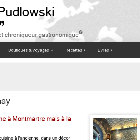
 Pudlowski


ire et chroniqueur gastronomique
Boutiques & Voyages
Recettes
Livres
nay
me à Montmartre mais à la
cuisine à l’ancienne, dans un décor