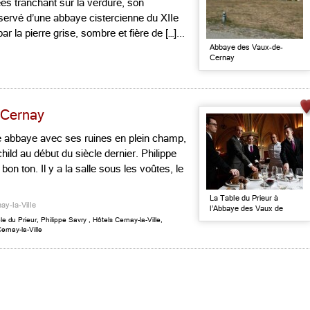
es tranchant sur la verdure, son
ervé d’une abbaye cistercienne du XIIe
r la pierre grise, sombre et fière de […]...
Abbaye des Vaux-de-
Cernay
 Cernay
nne abbaye avec ses ruines en plein champ,
hild au début du siècle dernier. Philippe
on ton. Il y a la salle sous les voûtes, le
La Table du Prieur à
ay-la-Ville
l’Abbaye des Vaux de
Cernay
le du Prieur
,
Philippe Savry
,
Hôtels Cernay-la-Ville
,
rnay-la-Ville