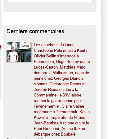
1
Derniers commentaires
Les chuchotis du lundi :
Christophe Pelé renaît à Kérity,
Olivier Bellin s’interroge à
Plomodiern, Hugo Bourny quitte
Lucas-Carton, Matthias Marc
démarre à Malbuisson, coup de
jeune chez Georges Blanc à
Vonnas, Christophe Raoux et
Jérôme Rioux en duo à la
Commaraine, le 39V laisse
tomber la gastronomie pour
l’événementiel, Claire Vallée
redémarre à Trentemoult, Kevin
Kowal à l’Impérator de Nîmes,
Jean-Baptiste Ascione ouvre le
Petit Brochant, Amine Ifakren
débarque chez Boubalé