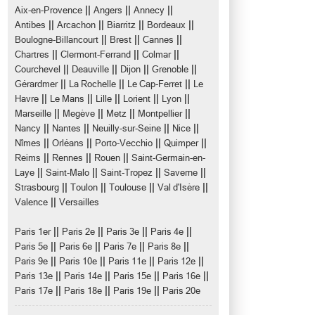
||
||
||
Aix-en-Provence
Angers
Annecy
||
||
||
||
Antibes
Arcachon
Biarritz
Bordeaux
||
||
||
Boulogne-Billancourt
Brest
Cannes
||
||
||
Chartres
Clermont-Ferrand
Colmar
||
||
||
||
Courchevel
Deauville
Dijon
Grenoble
||
||
||
Gérardmer
La Rochelle
Le Cap-Ferret
Le
||
||
||
||
||
Havre
Le Mans
Lille
Lorient
Lyon
||
||
||
||
Marseille
Megève
Metz
Montpellier
||
||
||
||
Nancy
Nantes
Neuilly-sur-Seine
Nice
||
||
||
||
Nîmes
Orléans
Porto-Vecchio
Quimper
||
||
||
Reims
Rennes
Rouen
Saint-Germain-en-
||
||
||
||
Laye
Saint-Malo
Saint-Tropez
Saverne
||
||
||
||
Strasbourg
Toulon
Toulouse
Val d'Isère
||
Valence
Versailles
||
||
||
||
Paris 1er
Paris 2e
Paris 3e
Paris 4e
||
||
||
||
Paris 5e
Paris 6e
Paris 7e
Paris 8e
||
||
||
||
Paris 9e
Paris 10e
Paris 11e
Paris 12e
||
||
||
||
Paris 13e
Paris 14e
Paris 15e
Paris 16e
||
||
||
Paris 17e
Paris 18e
Paris 19e
Paris 20e