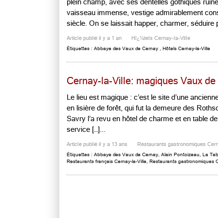
plein champ, avec ses dentelles gothiques ruiné
vaisseau immense, vestige admirablement cons
siècle. On se laissait happer, charmer, séduire pa
Article publié il y a 1 an
Hï¿½tels Cernay-la-Ville
Étiquettes :
Abbaye des Vaux de Cernay
,
Hôtels Cernay-la-Ville
Cernay-la-Ville: magiques Vaux de
Le lieu est magique : c’est le site d’une ancie
en lisière de forêt, qui fut la demeure des Rothsc
Savry l’a revu en hôtel de charme et en table de b
service […]...
Article publié il y a 13 ans
Restaurants gastronomiques Cern
Étiquettes :
Abbaye des Vaux de Cernay
,
Alain Pontoizeau
,
La Tab
Restaurants français Cernay-la-Ville
,
Restaurants gastronomiques Ce