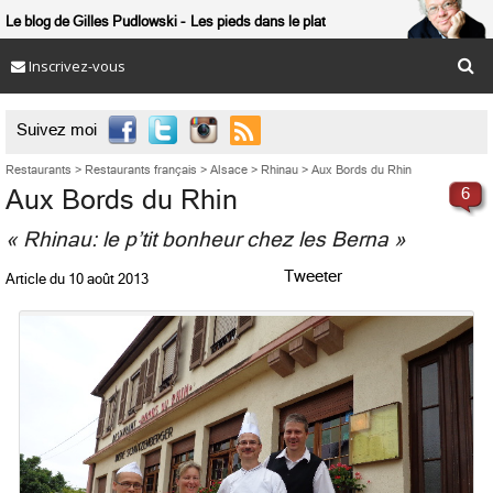
Le blog de Gilles Pudlowski
Les pieds dans le plat
Inscrivez-vous

Suivez moi
Restaurants
>
Restaurants français
>
Alsace
>
Rhinau
>
Aux Bords du Rhin
Aux Bords du Rhin
6
« Rhinau: le p’tit bonheur chez les Berna »
Tweeter
Article du
10 août 2013