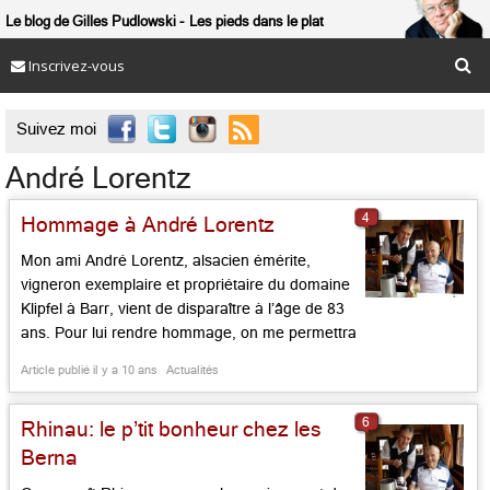
Le blog de Gilles Pudlowski
Les pieds dans le plat
Inscrivez-vous

Suivez moi
André Lorentz
4
Hommage à André Lorentz
Mon ami André Lorentz, alsacien émérite,
vigneron exemplaire et propriétaire du domaine
Klipfel à Barr, vient de disparaître à l’âge de 83
ans. Pour lui rendre hommage, on me permettra
de reprendre l’entrée sur sa ville, tirée de mon
Article publié il y a 10 ans
Actualités
« Dictionnaire Amoureux d’Alsace » (Plon,
2010). Repose en paix, cher André, toi qui fut
6
Rhinau: le p’tit bonheur chez les
un si ardent […]...
Berna