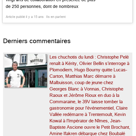
de 250 personnes, dont de nombreux
restaurateurs et acteurs du monde de la
Article publié il y a 15 ans
Ils en parlent
gastronomie. « Il sait rendre le lecteur intelligent
» (Émile Jung, ex-Crocodile), « C’est un
monstre de la […]...
Derniers commentaires
Les chuchotis du lundi : Christophe Pelé
renaît à Kérity, Olivier Bellin s’interroge à
Plomodiern, Hugo Bourny quitte Lucas-
Carton, Matthias Marc démarre à
Malbuisson, coup de jeune chez
Georges Blanc à Vonnas, Christophe
Raoux et Jérôme Rioux en duo à la
Commaraine, le 39V laisse tomber la
gastronomie pour l’événementiel, Claire
Vallée redémarre à Trentemoult, Kevin
Kowal à l’Impérator de Nîmes, Jean-
Baptiste Ascione ouvre le Petit Brochant,
Amine Ifakren débarque chez Boubalé