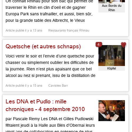
On connaît Rhinau pour son bac qui permet de
Aux Bords du
traverser le Rhin en clin d’oeil et de gagner
Rhin
Europa Park sans traînailler, et aussi, bien sûr,
pour la grande table des Albrecht, le Vieux
Couvent. Mais une autre demeure, plus
Article publié il y a 13 ans
Restaurants français Rhinau
modeste, populaire et bonhomme vaut
également la halte: celle des Berna, à l’enseigne
4
Quetsche (et autres schnaps)
des Bords […]...
Voici venir le soir et l’envie d’une quetsche pour
chasser ou simplement oublier les difficultés de
Klipfel
la journée. Rien n’est plus apaisant que ce bel
alcool au nez si prenant, issu de la distillation de
fruits bleutés presque noirs. On dit,
Article publié il y a 15 ans
Cavistes Barr
indifféremment, « quetsch » ou quetsche »,
avec ou sans « e ». La quetsche, dont le nom
Les DNA et Pudlo : mille
provient […]...
chroniques – 4 septembre 2010
par Pascale Remy Les DNA et Gilles Pudlowski
fêtaient jeudi à la Halle aux Blés d’Obernai leurs
vingt ans de collaboration en présence de plus