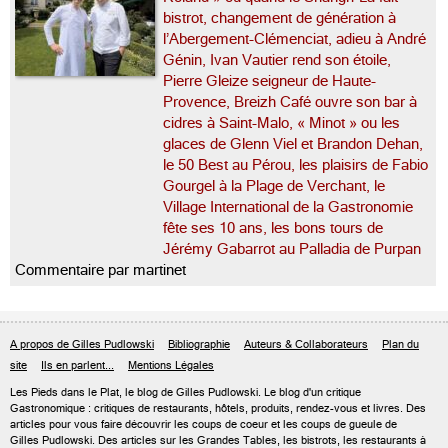
bistrot, changement de génération à
l’Abergement-Clémenciat, adieu à André
Génin, Ivan Vautier rend son étoile,
Pierre Gleize seigneur de Haute-
Provence, Breizh Café ouvre son bar à
cidres à Saint-Malo, « Minot » ou les
glaces de Glenn Viel et Brandon Dehan,
le 50 Best au Pérou, les plaisirs de Fabio
Gourgel à la Plage de Verchant, le
Village International de la Gastronomie
fête ses 10 ans, les bons tours de
Jérémy Gabarrot au Palladia de Purpan
Commentaire par martinet
A propos de Gilles Pudlowski
Bibliographie
Auteurs & Collaborateurs
Plan du
site
Ils en parlent...
Mentions Légales
Les Pieds dans le Plat, le blog de
Gilles Pudlowski
. Le blog d'un critique
Gastronomique : critiques de restaurants, hôtels, produits, rendez-vous et livres. Des
articles pour vous faire découvrir les coups de coeur et les coups de gueule de
Gilles Pudlowski. Des articles sur les Grandes Tables, les bistrots, les restaurants à