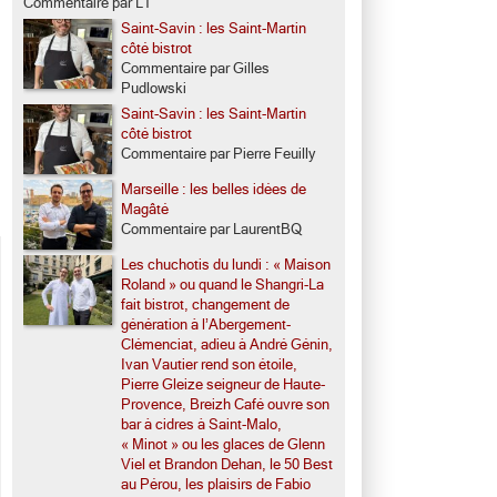
Commentaire par LT
Saint-Savin : les Saint-Martin
côté bistrot
Commentaire par Gilles
Pudlowski
Saint-Savin : les Saint-Martin
côté bistrot
Commentaire par Pierre Feuilly
Marseille : les belles idées de
Magâté
Commentaire par LaurentBQ
Les chuchotis du lundi : « Maison
Roland » ou quand le Shangri-La
fait bistrot, changement de
génération à l’Abergement-
Clémenciat, adieu à André Génin,
Ivan Vautier rend son étoile,
Pierre Gleize seigneur de Haute-
Provence, Breizh Café ouvre son
bar à cidres à Saint-Malo,
« Minot » ou les glaces de Glenn
Viel et Brandon Dehan, le 50 Best
au Pérou, les plaisirs de Fabio