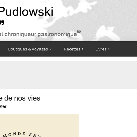
 Pudlowski


ire et chroniqueur gastronomique
Boutiques & Voyages
Recettes
Livres
e de nos vies
ter