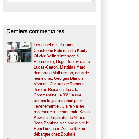
1
Derniers commentaires
Les chuchotis du lundi :
Christophe Pelé renaît à Kérity,
Olivier Bellin s’interroge à
Plomodiern, Hugo Bourny quitte
Lucas-Carton, Matthias Marc
démarre à Malbuisson, coup de
jeune chez Georges Blanc à
Vonnas, Christophe Raoux et
Jérôme Rioux en duo à la
Commaraine, le 39V laisse
tomber la gastronomie pour
l’événementiel, Claire Vallée
redémarre à Trentemoult, Kevin
Kowal à l’Impérator de Nîmes,
Jean-Baptiste Ascione ouvre le
Petit Brochant, Amine Ifakren
débarque chez Boubalé