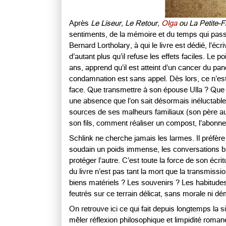
Après
Le Liseur, Le Retour,
Olga
ou La Petite-Fi
sentiments, de la mémoire et du temps qui pa
Bernard Lortholary, à qui le livre est dédié, l’
d’autant plus qu’il refuse les effets faciles. Le 
ans, apprend qu’il est atteint d’un cancer du pan
condamnation est sans appel. Dès lors, ce n’est 
face. Que transmettre à son épouse Ulla ? Que l
une absence que l’on sait désormais inéluctable 
sources de ses malheurs familiaux (son père aurait
son fils, comment réaliser un compost, l’abonner 
Schlink ne cherche jamais les larmes. Il préfère 
soudain un poids immense, les conversations ba
protéger l’autre. C’est toute la force de son écri
du livre n’est pas tant la mort que la transmiss
biens matériels ? Les souvenirs ? Les habitude
feutrés sur ce terrain délicat, sans morale ni dém
On retrouve ici ce qui fait depuis longtemps la 
mêler réflexion philosophique et limpidité roman