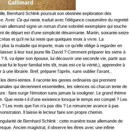
lle
, Bernhard Schlink poursuit son obstinée exploration des
sse. Avec
Ce qui reste
, traduit avec l’élégance coutumière du regretté
écrivain allemand signe un roman d’une sobriété exemplaire qui touche
point de départ est d’une simplicité désarmante. Martin, soixante-seize
créas et qu’il ne lui reste que quelques mois à vivre. La
plus la maladie qui importe, mais ce qu’elle oblige à regarder en
aisser à leur tout jeune fils David ? Comment préparer les siens à
? IL va épier son épouse, lui découvrir une seconde vie, partir aux
 fui le foyer familial très tôt, mais est-ce la vérité,), apprendre à
à une librairie. Bref, préparer l’après, sans oublier l’avant…
les demi-teintes. Il raconte les gestes ordinaires qui prennent
nales qui deviennent essentielles, les silences où chacun tente de
ture : faire surgir l’émotion sans jamais la souligner. Le grand thème
ion. Que reste-t-il d’une existence lorsque le temps est compté ? Les
s ? Les mots que l’on n’a pas dits ? Le romancier avance à pas
onstration. Il laisse le lecteur faire son propre chemin.
singularité de Bernhard Schlink : cette manière toute allemande de
esque. Ancien magistrat, il observe les êtres avec une infinie