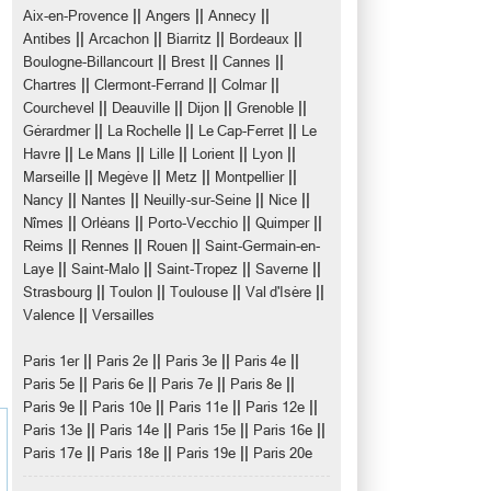
||
||
||
Aix-en-Provence
Angers
Annecy
||
||
||
||
Antibes
Arcachon
Biarritz
Bordeaux
||
||
||
Boulogne-Billancourt
Brest
Cannes
||
||
||
Chartres
Clermont-Ferrand
Colmar
||
||
||
||
Courchevel
Deauville
Dijon
Grenoble
||
||
||
Gérardmer
La Rochelle
Le Cap-Ferret
Le
||
||
||
||
||
Havre
Le Mans
Lille
Lorient
Lyon
||
||
||
||
Marseille
Megève
Metz
Montpellier
||
||
||
||
Nancy
Nantes
Neuilly-sur-Seine
Nice
||
||
||
||
Nîmes
Orléans
Porto-Vecchio
Quimper
||
||
||
Reims
Rennes
Rouen
Saint-Germain-en-
||
||
||
||
Laye
Saint-Malo
Saint-Tropez
Saverne
||
||
||
||
Strasbourg
Toulon
Toulouse
Val d'Isère
||
Valence
Versailles
||
||
||
||
Paris 1er
Paris 2e
Paris 3e
Paris 4e
||
||
||
||
Paris 5e
Paris 6e
Paris 7e
Paris 8e
||
||
||
||
Paris 9e
Paris 10e
Paris 11e
Paris 12e
||
||
||
||
Paris 13e
Paris 14e
Paris 15e
Paris 16e
||
||
||
Paris 17e
Paris 18e
Paris 19e
Paris 20e