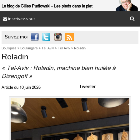
Le blog de Gilles Pudlowski
Les pieds dans le plat
Inscrivez-vous

Suivez moi
Boutiques
>
Boulangers
>
Tel Aviv
>
Tel Aviv
>
Roladin
Roladin
« Tel-Aviv : Roladin, machine bien huilée à
Dizengoff »
Tweeter
Article du
10 juin 2026