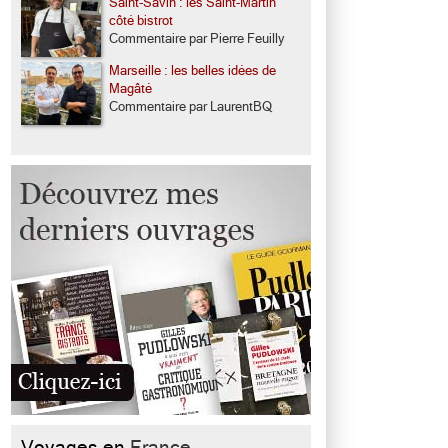
Saint-Savin : les Saint-Martin
côté bistrot
Commentaire par Pierre Feuilly
Marseille : les belles idées de
Magâté
Commentaire par LaurentBQ
Voyages en
France