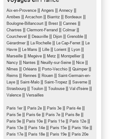
||
||
||
Aix-en-Provence
Angers
Annecy
||
||
||
||
Antibes
Arcachon
Biarritz
Bordeaux
||
||
||
Boulogne-Billancourt
Brest
Cannes
||
||
||
Chartres
Clermont-Ferrand
Colmar
||
||
||
||
Courchevel
Deauville
Dijon
Grenoble
||
||
||
Gérardmer
La Rochelle
Le Cap-Ferret
Le
||
||
||
||
||
Havre
Le Mans
Lille
Lorient
Lyon
||
||
||
||
Marseille
Megève
Metz
Montpellier
||
||
||
||
Nancy
Nantes
Neuilly-sur-Seine
Nice
||
||
||
||
Nîmes
Orléans
Porto-Vecchio
Quimper
||
||
||
Reims
Rennes
Rouen
Saint-Germain-en-
||
||
||
||
Laye
Saint-Malo
Saint-Tropez
Saverne
||
||
||
||
Strasbourg
Toulon
Toulouse
Val d'Isère
||
Valence
Versailles
||
||
||
||
Paris 1er
Paris 2e
Paris 3e
Paris 4e
||
||
||
||
Paris 5e
Paris 6e
Paris 7e
Paris 8e
||
||
||
||
Paris 9e
Paris 10e
Paris 11e
Paris 12e
||
||
||
||
Paris 13e
Paris 14e
Paris 15e
Paris 16e
||
||
||
Paris 17e
Paris 18e
Paris 19e
Paris 20e