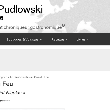
 Pudlowski


ire et chroniqueur gastronomique
Boutiques & Voyages
Recettes
Livres
egève
>
Le Saint-Nicolas au Coin du Feu
u Feu
nt-Nicolas »
weeter