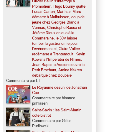
Olivier Bellin s’interroge à
Plomodiern, Hugo Bourny quitte
Lucas-Carton, Matthias Marc
démarre à Malbuisson, coup de
jeune chez Georges Blanc à
Vonnas, Christophe Raoux et
Jérôme Rioux en duo à la
Commaraine, le 39V laisse
tomber la gastronomie pour
l’événementiel, Claire Vallée
redémarre à Trentemoult, Kevin
Kowal à l’Impérator de Nîmes,
Jean-Baptiste Ascione ouvre le
Petit Brochant, Amine Ifakren
débarque chez Boubalé
Commentaire par LT
Le Royaume désuni de Jonathan
Coe
Commentaire par binance
prihlásení
Saint-Savin : les Saint-Martin
côté bistrot
Commentaire par Gilles
Pudlowski