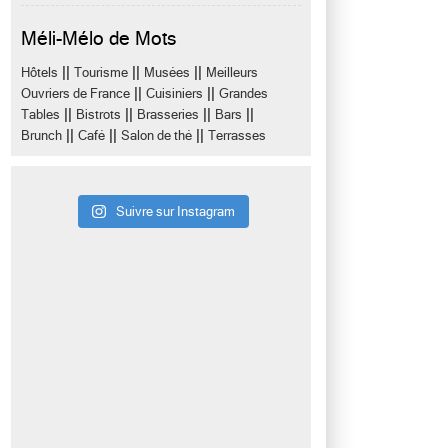
Méli-Mélo de Mots
||
||
||
Hôtels
Tourisme
Musées
Meilleurs
||
||
Ouvriers de France
Cuisiniers
Grandes
||
||
||
||
Tables
Bistrots
Brasseries
Bars
||
||
||
Brunch
Café
Salon de thé
Terrasses
Suivre sur Instagram