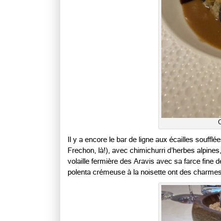
C
Il y a encore le bar de ligne aux écailles soufflé
Frechon, là!), avec chimichurri d’herbes alpin
volaille fermière des Aravis avec sa farce fine de
polenta crémeuse à la noisette ont des charmes