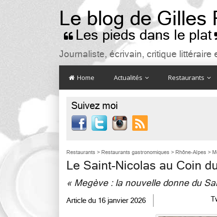
Le blog de Gilles
Les pieds dans le plat

Journaliste, écrivain, critique littéra
Home
Actualités
Restaurants
Suivez moi

Restaurants
>
Restaurants gastronomiques
>
Rhône-Alpes
>
M
Le Saint-Nicolas au Coin d
« Megève : la nouvelle donne du Sai
T
Article du
16 janvier 2026