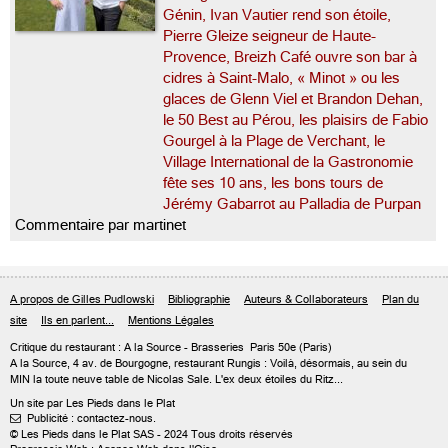
Génin, Ivan Vautier rend son étoile,
Pierre Gleize seigneur de Haute-
Provence, Breizh Café ouvre son bar à
cidres à Saint-Malo, « Minot » ou les
glaces de Glenn Viel et Brandon Dehan,
le 50 Best au Pérou, les plaisirs de Fabio
Gourgel à la Plage de Verchant, le
Village International de la Gastronomie
fête ses 10 ans, les bons tours de
Jérémy Gabarrot au Palladia de Purpan
Commentaire par martinet
A propos de Gilles Pudlowski
Bibliographie
Auteurs & Collaborateurs
Plan du
site
Ils en parlent...
Mentions Légales
Critique du
restaurant : A la Source
- Brasseries
Paris 50e
(Paris)
A la Source, 4 av. de Bourgogne, restaurant Rungis : Voilà, désormais, au sein du
MIN la toute neuve table de Nicolas Sale. L'ex deux étoiles du Ritz...
Un site par Les Pieds dans le Plat
Publicité : contactez-nous.

© Les Pieds dans le Plat SAS - 2024 Tous droits réservés