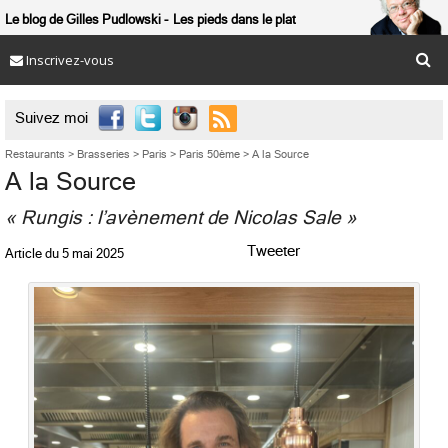
Le blog de Gilles Pudlowski
Les pieds dans le plat
Inscrivez-vous

Suivez moi
Restaurants
>
Brasseries
>
Paris
>
Paris 50ème
>
A la Source
A la Source
« Rungis : l’avènement de Nicolas Sale »
Tweeter
Article du
5 mai 2025