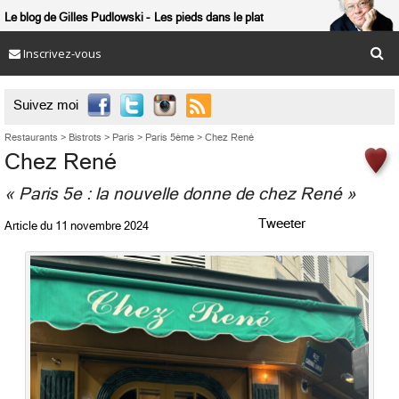
Le blog de Gilles Pudlowski
Les pieds dans le plat
Inscrivez-vous

Suivez moi
Restaurants
>
Bistrots
>
Paris
>
Paris 5ème
>
Chez René
Chez René
« Paris 5e : la nouvelle donne de chez René »
Tweeter
Article du
11 novembre 2024