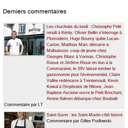
Derniers commentaires
Les chuchotis du lundi : Christophe Pelé
renaît à Kérity, Olivier Bellin s’interroge à
Plomodiern, Hugo Bourny quitte Lucas-
Carton, Matthias Marc démarre à
Malbuisson, coup de jeune chez
Georges Blanc à Vonnas, Christophe
Raoux et Jérôme Rioux en duo à la
Commaraine, le 39V laisse tomber la
gastronomie pour l’événementiel, Claire
Vallée redémarre à Trentemoult, Kevin
Kowal à l’Impérator de Nîmes, Jean-
Baptiste Ascione ouvre le Petit Brochant,
Amine Ifakren débarque chez Boubalé
Commentaire par LT
Saint-Savin : les Saint-Martin côté bistrot
Commentaire par Gilles Pudlowski