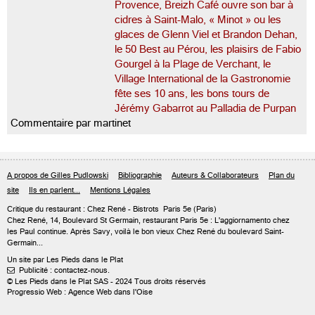
Provence, Breizh Café ouvre son bar à
cidres à Saint-Malo, « Minot » ou les
glaces de Glenn Viel et Brandon Dehan,
le 50 Best au Pérou, les plaisirs de Fabio
Gourgel à la Plage de Verchant, le
Village International de la Gastronomie
fête ses 10 ans, les bons tours de
Jérémy Gabarrot au Palladia de Purpan
Commentaire par martinet
A propos de Gilles Pudlowski
Bibliographie
Auteurs & Collaborateurs
Plan du
site
Ils en parlent...
Mentions Légales
Critique du
restaurant : Chez René
- Bistrots
Paris 5e
(Paris)
Chez René, 14, Boulevard St Germain, restaurant Paris 5e : L'aggiornamento chez
les Paul continue. Après Savy, voilà le bon vieux Chez René du boulevard Saint-
Germain...
Un site par Les Pieds dans le Plat
Publicité : contactez-nous.

© Les Pieds dans le Plat SAS - 2024 Tous droits réservés
Progressio Web : Agence Web dans l'Oise