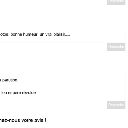
Répondre
otos, bonne humeur; un vrai plaiisir……
Répondre
 parution.
l’on espère révolue.
Répondre
ez-nous votre avis !