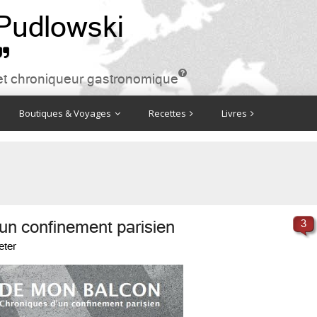
 Pudlowski


ire et chroniqueur gastronomique
Boutiques & Voyages
Recettes
Livres
un confinement parisien
3
eter