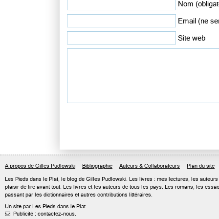
Nom (obligat
Email (ne ser
Site web
A propos de Gilles Pudlowski
Bibliographie
Auteurs & Collaborateurs
Plan du site
Les Pieds dans le Plat, le blog de
Gilles Pudlowski
. Les livres : mes lectures, les auteu
plaisir de lire avant tout. Les livres et les auteurs de tous les pays. Les romans, les ess
passant par les dictionnaires et autres contributions littéraires.
Un site par Les Pieds dans le Plat
Publicité : contactez-nous.
