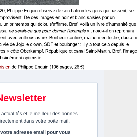
20, Philippe Enquin observe de son balcon les gens qui passent, se
, improvisent. De ces images en noir et blanc saisies par un
, un printemps qui éclot, s’affirme. Bref, voilà un livre d’humanité que
reux, ne serait-ce que pour donner l’exemple
» , note-t-il en reprenant
ntent avec enthousiasme. Bonheur confiné, malheur en friche, douceu
la vie de Jojo le clown, SDF et boulanger : il y a tout cela depuis le
s » côté Oberkampf, République et canal Saint-Martin. Bref, l’image
obstinément optimiste.
isien
de Philippe Enquin (106 pages, 26 €).