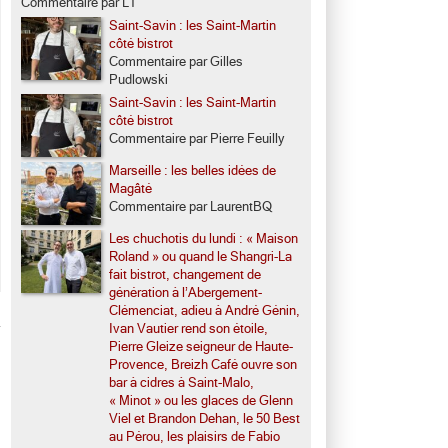
Commentaire par LT
Saint-Savin : les Saint-Martin
côté bistrot
Commentaire par Gilles
Pudlowski
Saint-Savin : les Saint-Martin
côté bistrot
Commentaire par Pierre Feuilly
Marseille : les belles idées de
Magâté
Commentaire par LaurentBQ
Les chuchotis du lundi : « Maison
Roland » ou quand le Shangri-La
fait bistrot, changement de
génération à l’Abergement-
Clémenciat, adieu à André Génin,
Ivan Vautier rend son étoile,
Pierre Gleize seigneur de Haute-
Provence, Breizh Café ouvre son
bar à cidres à Saint-Malo,
« Minot » ou les glaces de Glenn
Viel et Brandon Dehan, le 50 Best
au Pérou, les plaisirs de Fabio