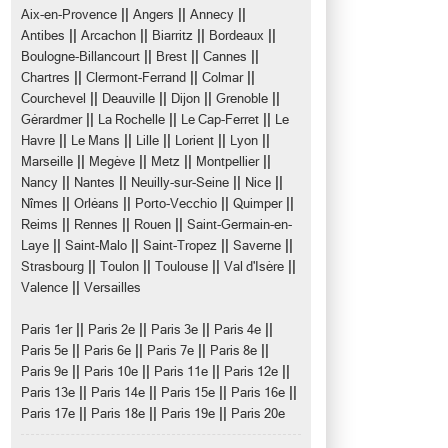
||
||
||
Aix-en-Provence
Angers
Annecy
||
||
||
||
Antibes
Arcachon
Biarritz
Bordeaux
||
||
||
Boulogne-Billancourt
Brest
Cannes
||
||
||
Chartres
Clermont-Ferrand
Colmar
||
||
||
||
Courchevel
Deauville
Dijon
Grenoble
||
||
||
Gérardmer
La Rochelle
Le Cap-Ferret
Le
||
||
||
||
||
Havre
Le Mans
Lille
Lorient
Lyon
||
||
||
||
Marseille
Megève
Metz
Montpellier
||
||
||
||
Nancy
Nantes
Neuilly-sur-Seine
Nice
||
||
||
||
Nîmes
Orléans
Porto-Vecchio
Quimper
||
||
||
Reims
Rennes
Rouen
Saint-Germain-en-
||
||
||
||
Laye
Saint-Malo
Saint-Tropez
Saverne
||
||
||
||
Strasbourg
Toulon
Toulouse
Val d'Isère
||
Valence
Versailles
||
||
||
||
Paris 1er
Paris 2e
Paris 3e
Paris 4e
||
||
||
||
Paris 5e
Paris 6e
Paris 7e
Paris 8e
||
||
||
||
Paris 9e
Paris 10e
Paris 11e
Paris 12e
||
||
||
||
Paris 13e
Paris 14e
Paris 15e
Paris 16e
||
||
||
Paris 17e
Paris 18e
Paris 19e
Paris 20e