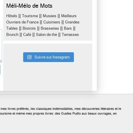
Méli-Mélo de Mots
||
||
||
Hôtels
Tourisme
Musées
Meilleurs
||
||
Ouvriers de France
Cuisiniers
Grandes
||
||
||
||
Tables
Bistrots
Brasseries
Bars
||
||
||
Brunch
Café
Salon de thé
Terrasses
Suivre sur Instagram
 mes livres préférés, les classiques indémodables, mes découvertes littéraires et le
res de tourisme et méme mes propres livres: des Guides Pudlo aux beaux ouvrages, en