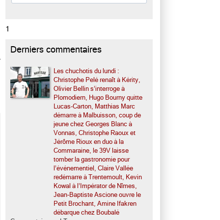
1
Derniers commentaires
r
Les chuchotis du lundi :
Christophe Pelé renaît à Kérity,
Olivier Bellin s’interroge à
Plomodiern, Hugo Bourny quitte
Lucas-Carton, Matthias Marc
démarre à Malbuisson, coup de
jeune chez Georges Blanc à
Vonnas, Christophe Raoux et
Jérôme Rioux en duo à la
Commaraine, le 39V laisse
tomber la gastronomie pour
l’événementiel, Claire Vallée
redémarre à Trentemoult, Kevin
Kowal à l’Impérator de Nîmes,
Jean-Baptiste Ascione ouvre le
Petit Brochant, Amine Ifakren
débarque chez Boubalé