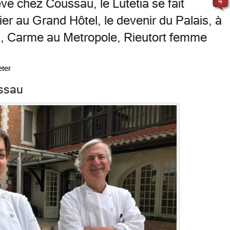
ève chez Coussau, le Lutetia se fait
4
er au Grand Hôtel, le devenir du Palais, à
ti, Carme au Metropole, Rieutort femme
ter
ussau