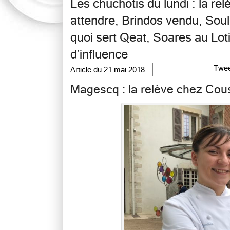
Les chuchotis du lundi : la rel
attendre, Brindos vendu, Souli
quoi sert Qeat, Soares au Lo
d’influence
Twee
Article du
21 mai 2018
Magescq : la relève chez Co