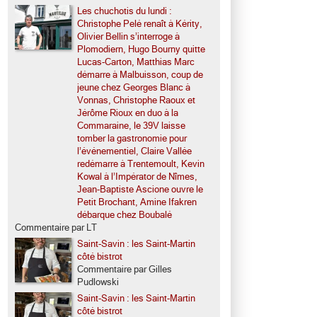
Les chuchotis du lundi :
Christophe Pelé renaît à Kérity,
Olivier Bellin s’interroge à
Plomodiern, Hugo Bourny quitte
Lucas-Carton, Matthias Marc
démarre à Malbuisson, coup de
jeune chez Georges Blanc à
Vonnas, Christophe Raoux et
Jérôme Rioux en duo à la
Commaraine, le 39V laisse
tomber la gastronomie pour
l’événementiel, Claire Vallée
redémarre à Trentemoult, Kevin
Kowal à l’Impérator de Nîmes,
Jean-Baptiste Ascione ouvre le
Petit Brochant, Amine Ifakren
débarque chez Boubalé
Commentaire par LT
Saint-Savin : les Saint-Martin
côté bistrot
Commentaire par Gilles
Pudlowski
Saint-Savin : les Saint-Martin
côté bistrot