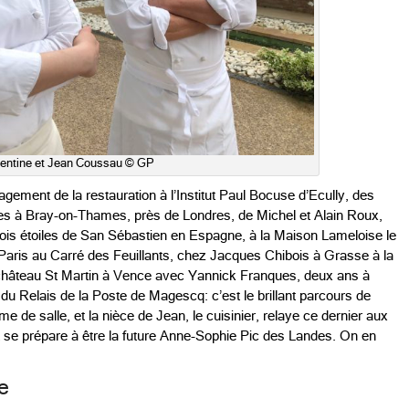
entine et Jean Coussau © GP
gement de la restauration à l’Institut Paul Bocuse d’Ecully, des
iles à Bray-on-Thames, près de Londres, de Michel et Alain Roux,
rois étoiles de San Sébastien en Espagne, à la Maison Lameloise le
à Paris au Carré des Feuillants, chez Jacques Chibois à Grasse à la
 château St Martin à Vence avec Yannick Franques, deux ans à
é du Relais de la Poste de Magescq: c’est le brillant parcours de
 de salle, et la nièce de Jean, le cuisinier, relaye ce dernier aux
t se prépare à être la future Anne-Sophie Pic des Landes. On en
re