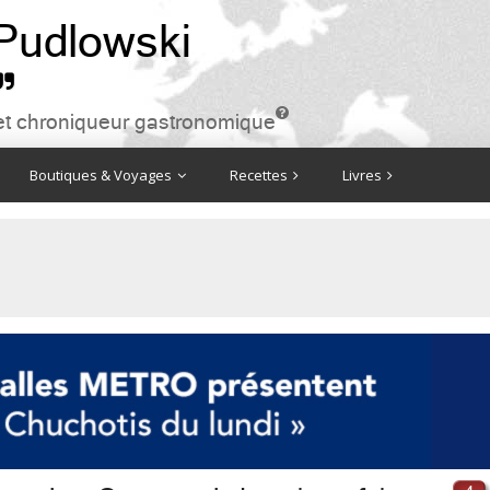
 Pudlowski


ire et chroniqueur gastronomique
Boutiques & Voyages
Recettes
Livres