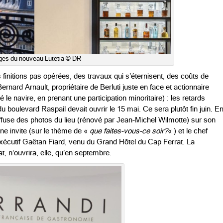
ges du nouveau Lutetia © DR
finitions pas opérées, des travaux qui s’éternisent, des coûts de
ard Arnault, propriétaire de Berluti juste en face et actionnaire
é le navire, en prenant une participation minoritaire) : les retards
 boulevard Raspail devait ouvrir le 15 mai. Ce sera plutôt fin juin. E
diffuse des photos du lieu (rénové par Jean-Michel Wilmotte) sur son
 invite (sur le thème de «
que faites-vous-ce soir?
« ) et le chef
exécutif Gaëtan Fiard, venu du Grand Hôtel du Cap Ferrat. La
, n’ouvrira, elle, qu’en septembre.