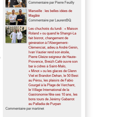
Commentaire par Pierre Feuilly
Marseille : les belles idées de
Magâté
Commentaire par LaurentBQ
Les chuchotis du lundi : « Maison
Roland » ou quand le Shangri-La
fait bistrot, changement de
génération à l’Abergement-
Clémenciat, adieu à André Génin,
Ivan Vautier rend son étoile,
Pierre Gleize seigneur de Haute-
n
Provence, Breizh Café ouvre son
bar à cidres à Saint-Malo,
« Minot » ou les glaces de Glenn
Viel et Brandon Dehan, le 50 Best
au Pérou, les plaisirs de Fabio
Gourgel à la Plage de Verchant,
le Village International de la
Gastronomie fête ses 10 ans, les
bons tours de Jérémy Gabarrot
au Palladia de Purpan
Commentaire par martinet