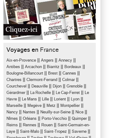
Voyages en
France
||
||
||
Aix-en-Provence
Angers
Annecy
||
||
||
||
Antibes
Arcachon
Biarritz
Bordeaux
||
||
||
Boulogne-Billancourt
Brest
Cannes
||
||
||
Chartres
Clermont-Ferrand
Colmar
||
||
||
||
Courchevel
Deauville
Dijon
Grenoble
||
||
||
Gérardmer
La Rochelle
Le Cap-Ferret
Le
||
||
||
||
||
Havre
Le Mans
Lille
Lorient
Lyon
||
||
||
||
Marseille
Megève
Metz
Montpellier
||
||
||
||
Nancy
Nantes
Neuilly-sur-Seine
Nice
||
||
||
||
Nîmes
Orléans
Porto-Vecchio
Quimper
||
||
||
Reims
Rennes
Rouen
Saint-Germain-en-
||
||
||
||
Laye
Saint-Malo
Saint-Tropez
Saverne
||
||
||
||
Strasbourg
Toulon
Toulouse
Val d'Isère