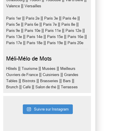
||
Valence
Versailles
||
||
||
||
Paris 1er
Paris 2e
Paris 3e
Paris 4e
||
||
||
||
Paris 5e
Paris 6e
Paris 7e
Paris 8e
||
||
||
||
Paris 9e
Paris 10e
Paris 11e
Paris 12e
||
||
||
||
Paris 13e
Paris 14e
Paris 15e
Paris 16e
||
||
||
Paris 17e
Paris 18e
Paris 19e
Paris 20e
Méli-Mélo de Mots
||
||
||
Hôtels
Tourisme
Musées
Meilleurs
||
||
Ouvriers de France
Cuisiniers
Grandes
||
||
||
||
Tables
Bistrots
Brasseries
Bars
||
||
||
Brunch
Café
Salon de thé
Terrasses
Suivre sur Instagram