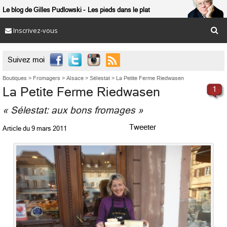
Le blog de Gilles Pudlowski
Les pieds dans le plat
Inscrivez-vous

Suivez moi
Boutiques
>
Fromagers
>
Alsace
>
Sélestat
>
La Petite Ferme Riedwasen
La Petite Ferme Riedwasen
1
« Sélestat: aux bons fromages »
Tweeter
Article du
9 mars 2011