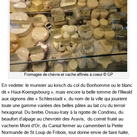
Fromages de chèvre et vache affinés à coeur © GP
En vedette: le munster au kirsch du col du Bonhomme ou le blanc
dit « Haut-Koenigsbourg », mais encore la belle tomme de l’Illwald
aux oignons dite « Schlesstadt », du nom de la ville qui jouxtent
toute une gamme variées des belles pâtes au lait cru du terroir
hexagonal. Du brebis Ossau-Iraty à la rigotte de Condrieu, du
beaufort d’alpage au chevrotin des Aravis, du comté fruité au
vacherin Mont d’Or, du Cantal fermer au camembert la Petite
Normande de St Loup de Fribois, tout donne envie de faire halte,