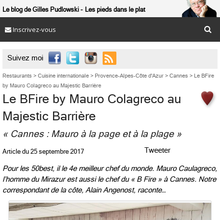
Le blog de Gilles Pudlowski
Les pieds dans le plat
Inscrivez-vous

Suivez moi
Restaurants
>
Cuisine internationale
>
Provence-Alpes-Côte d'Azur
>
Cannes
>
Le BFire
by Mauro Colagreco au Majestic Barrière
Le BFire by Mauro Colagreco au
Majestic Barrière
« Cannes : Mauro à la page et à la plage »
Tweeter
Article du
25 septembre 2017
Pour les 50best, il le 4e meilleur chef du monde. Mauro Caulagreco,
l’homme du Mirazur est aussi le chef du « B Fire » à Cannes. Notre
correspondant de la côte, Alain Angenost, raconte…