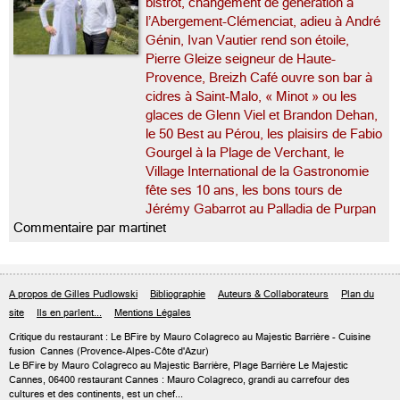
bistrot, changement de génération à
l’Abergement-Clémenciat, adieu à André
Génin, Ivan Vautier rend son étoile,
Pierre Gleize seigneur de Haute-
Provence, Breizh Café ouvre son bar à
cidres à Saint-Malo, « Minot » ou les
glaces de Glenn Viel et Brandon Dehan,
le 50 Best au Pérou, les plaisirs de Fabio
Gourgel à la Plage de Verchant, le
Village International de la Gastronomie
fête ses 10 ans, les bons tours de
Jérémy Gabarrot au Palladia de Purpan
Commentaire par martinet
A propos de Gilles Pudlowski
Bibliographie
Auteurs & Collaborateurs
Plan du
site
Ils en parlent...
Mentions Légales
Critique du
restaurant : Le BFire by Mauro Colagreco au Majestic Barrière
- Cuisine
fusion
Cannes
(Provence-Alpes-Côte d'Azur)
Le BFire by Mauro Colagreco au Majestic Barrière, Plage Barrière Le Majestic
Cannes, 06400 restaurant Cannes : Mauro Colagreco, grandi au carrefour des
cultures et des continents, est un chef...