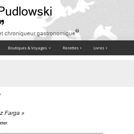
 Pudlowski


ire et chroniqueur gastronomique
Boutiques & Voyages
Recettes
Livres
a
ez Farga »
eter