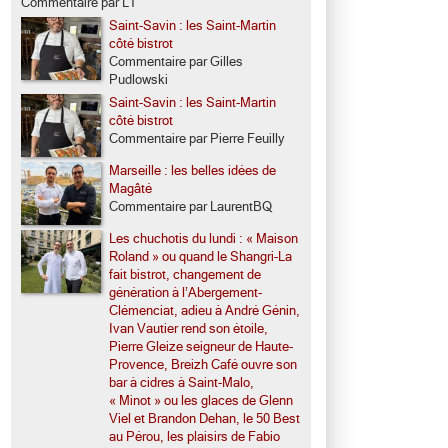
Commentaire par LT
Saint-Savin : les Saint-Martin
côté bistrot
Commentaire par Gilles
Pudlowski
Saint-Savin : les Saint-Martin
côté bistrot
Commentaire par Pierre Feuilly
Marseille : les belles idées de
Magâté
Commentaire par LaurentBQ
Les chuchotis du lundi : « Maison
Roland » ou quand le Shangri-La
fait bistrot, changement de
génération à l’Abergement-
Clémenciat, adieu à André Génin,
Ivan Vautier rend son étoile,
Pierre Gleize seigneur de Haute-
Provence, Breizh Café ouvre son
bar à cidres à Saint-Malo,
« Minot » ou les glaces de Glenn
Viel et Brandon Dehan, le 50 Best
au Pérou, les plaisirs de Fabio