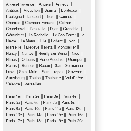
||
||
||
Aix-en-Provence
Angers
Annecy
||
||
||
||
Antibes
Arcachon
Biarritz
Bordeaux
||
||
||
Boulogne-Billancourt
Brest
Cannes
||
||
||
Chartres
Clermont-Ferrand
Colmar
||
||
||
||
Courchevel
Deauville
Dijon
Grenoble
||
||
||
Gérardmer
La Rochelle
Le Cap-Ferret
Le
||
||
||
||
||
Havre
Le Mans
Lille
Lorient
Lyon
||
||
||
||
Marseille
Megève
Metz
Montpellier
||
||
||
||
Nancy
Nantes
Neuilly-sur-Seine
Nice
||
||
||
||
Nîmes
Orléans
Porto-Vecchio
Quimper
||
||
||
Reims
Rennes
Rouen
Saint-Germain-en-
||
||
||
||
Laye
Saint-Malo
Saint-Tropez
Saverne
||
||
||
||
Strasbourg
Toulon
Toulouse
Val d'Isère
||
Valence
Versailles
||
||
||
||
Paris 1er
Paris 2e
Paris 3e
Paris 4e
||
||
||
||
Paris 5e
Paris 6e
Paris 7e
Paris 8e
||
||
||
||
Paris 9e
Paris 10e
Paris 11e
Paris 12e
||
||
||
||
Paris 13e
Paris 14e
Paris 15e
Paris 16e
||
||
||
Paris 17e
Paris 18e
Paris 19e
Paris 20e