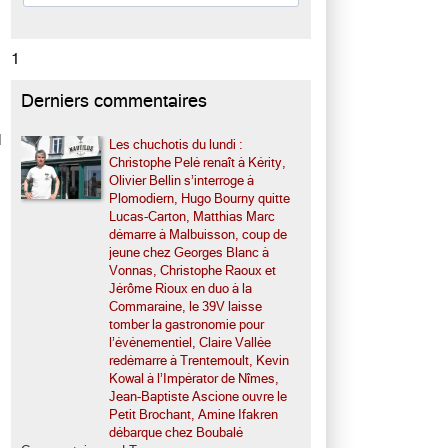
1
Derniers commentaires
l
Les chuchotis du lundi :
Christophe Pelé renaît à Kérity,
Olivier Bellin s’interroge à
Plomodiern, Hugo Bourny quitte
Lucas-Carton, Matthias Marc
démarre à Malbuisson, coup de
jeune chez Georges Blanc à
Vonnas, Christophe Raoux et
Jérôme Rioux en duo à la
Commaraine, le 39V laisse
tomber la gastronomie pour
l’événementiel, Claire Vallée
redémarre à Trentemoult, Kevin
Kowal à l’Impérator de Nîmes,
Jean-Baptiste Ascione ouvre le
Petit Brochant, Amine Ifakren
débarque chez Boubalé