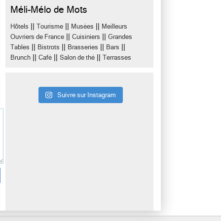
Méli-Mélo de Mots
||
||
||
Hôtels
Tourisme
Musées
Meilleurs
||
||
Ouvriers de France
Cuisiniers
Grandes
||
||
||
||
Tables
Bistrots
Brasseries
Bars
||
||
||
Brunch
Café
Salon de thé
Terrasses
Suivre sur Instagram