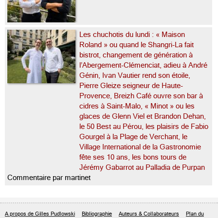
Les chuchotis du lundi : « Maison
Roland » ou quand le Shangri-La fait
bistrot, changement de génération à
l’Abergement-Clémenciat, adieu à André
Génin, Ivan Vautier rend son étoile,
Pierre Gleize seigneur de Haute-
Provence, Breizh Café ouvre son bar à
cidres à Saint-Malo, « Minot » ou les
glaces de Glenn Viel et Brandon Dehan,
le 50 Best au Pérou, les plaisirs de Fabio
Gourgel à la Plage de Verchant, le
Village International de la Gastronomie
fête ses 10 ans, les bons tours de
Jérémy Gabarrot au Palladia de Purpan
Commentaire par martinet
A propos de Gilles Pudlowski
Bibliographie
Auteurs & Collaborateurs
Plan du