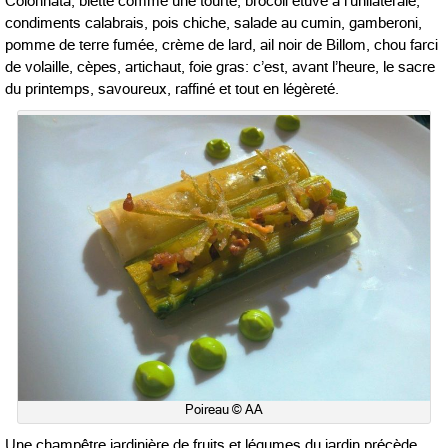
Colonnata, blette comme une tourte, brocoli étuvé à l’unilatérale,
condiments calabrais, pois chiche, salade au cumin, gamberoni,
pomme de terre fumée, crème de lard, ail noir de Billom, chou farci
de volaille, cèpes, artichaut, foie gras: c’est, avant l’heure, le sacre
du printemps, savoureux, raffiné et tout en légèreté.
Poireau © AA
Une champêtre jardinière de fruits et légumes du jardin précède