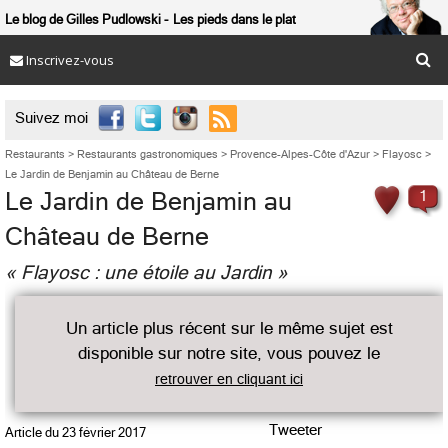
Le blog de Gilles Pudlowski
Les pieds dans le plat
Inscrivez-vous

Suivez moi
Restaurants
>
Restaurants gastronomiques
>
Provence-Alpes-Côte d'Azur
>
Flayosc
>
Le Jardin de Benjamin au Château de Berne
Le Jardin de Benjamin au
1
Château de Berne
« Flayosc : une étoile au Jardin »
Un article plus récent sur le même sujet est
disponible sur notre site, vous pouvez le
retrouver en cliquant ici
Tweeter
Article du
23 février 2017