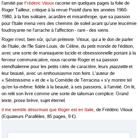
l’amitié par
Frédéric Vitoux
raconte en quelques pages la folie de
Roger Tailleur, critique à la revue Positif dans les années 1960-
1980, à la fois solitaire, acariâtre et misanthrope, que sa passion
pour l’Italie mena vers des chemins de soleil avant qu’une leucémie
foudroyante ne l’arrache à l’affection – rare – des siens.
Roger n’est, bien sûr, qu’un prétexte. Vitoux, qui a le don de parler
de l’Italie, de l’île Saint-Louis, de Céline, du petit monde de l’édition,
avec une sorte de maniaquerie lucide et obsessionnelle portant à la
ferveur communicative, nous raconte Roger et sa passion
stendhalienne pour les petits cités de caractère, leurs
piazzette
et
leur beauté, avec un enthousiasme non feint. L’auteur de
« Sérénissime » et de « la Comédie de Terracina » s’y montre tel
qu’en lui-même: fidèle à la beauté, à ses passions, à l’amitié. On lit,
on relit son livre comme une sorte de talisman complice. Grand
texte, prose brève, sujet éternel.
Il me semble désormais que Roger est en Italie
, de Frédéric Vitoux
(Equateurs Parallèles, 85 pages, 9 €).