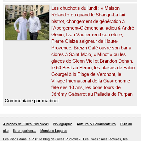
Les chuchotis du lundi : « Maison
Roland » ou quand le Shangri-La fait
bistrot, changement de génération à
l’Abergement-Clémenciat, adieu à André
Génin, Ivan Vautier rend son étoile,
Pierre Gleize seigneur de Haute-
Provence, Breizh Café ouvre son bar à
cidres à Saint-Malo, « Minot » ou les
glaces de Glenn Viel et Brandon Dehan,
le 50 Best au Pérou, les plaisirs de Fabio
Gourgel à la Plage de Verchant, le
Village International de la Gastronomie
fête ses 10 ans, les bons tours de
Jérémy Gabarrot au Palladia de Purpan
Commentaire par martinet
A propos de Gilles Pudlowski
Bibliographie
Auteurs & Collaborateurs
Plan du
site
Ils en parlent...
Mentions Légales
Les Pieds dans le Plat, le blog de
Gilles Pudlowski
. Les livres : mes lectures, les