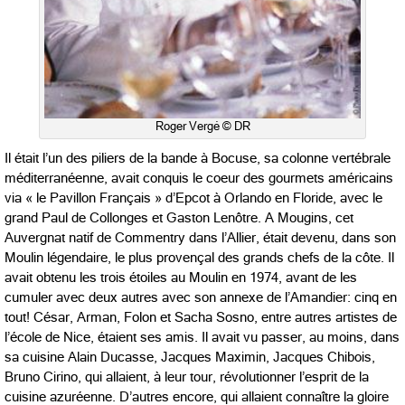
Roger Vergé © DR
Il était l’un des piliers de la bande à Bocuse, sa colonne vertébrale
méditerranéenne, avait conquis le coeur des gourmets américains
via « le Pavillon Français » d’Epcot à Orlando en Floride, avec le
grand Paul de Collonges et Gaston Lenôtre. A Mougins, cet
Auvergnat natif de Commentry dans l’Allier, était devenu, dans son
Moulin légendaire, le plus provençal des grands chefs de la côte. Il
avait obtenu les trois étoiles au Moulin en 1974, avant de les
cumuler avec deux autres avec son annexe de l’Amandier: cinq en
tout! César, Arman, Folon et Sacha Sosno, entre autres artistes de
l’école de Nice, étaient ses amis. Il avait vu passer, au moins, dans
sa cuisine Alain Ducasse, Jacques Maximin, Jacques Chibois,
Bruno Cirino, qui allaient, à leur tour, révolutionner l’esprit de la
cuisine azuréenne. D’autres encore, qui allaient connaître la gloire