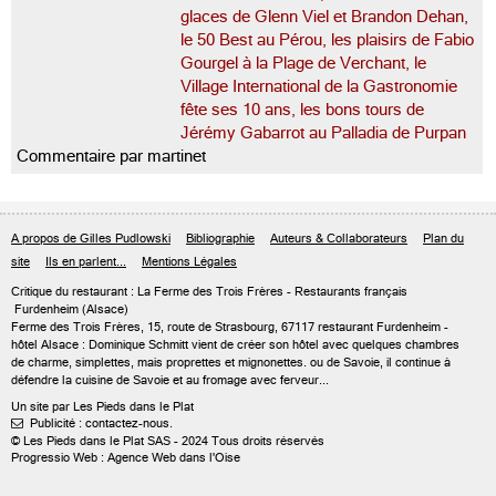
glaces de Glenn Viel et Brandon Dehan,
le 50 Best au Pérou, les plaisirs de Fabio
Gourgel à la Plage de Verchant, le
Village International de la Gastronomie
fête ses 10 ans, les bons tours de
Jérémy Gabarrot au Palladia de Purpan
Commentaire par martinet
A propos de Gilles Pudlowski
Bibliographie
Auteurs & Collaborateurs
Plan du
site
Ils en parlent...
Mentions Légales
Critique du
restaurant : La Ferme des Trois Frères
- Restaurants français
Furdenheim
(Alsace)
Ferme des Trois Frères, 15, route de Strasbourg, 67117 restaurant Furdenheim -
hôtel Alsace : Dominique Schmitt vient de créer son hôtel avec quelques chambres
de charme, simplettes, mais proprettes et mignonettes. ou de Savoie, il continue à
défendre la cuisine de Savoie et au fromage avec ferveur...
Un site par Les Pieds dans le Plat
Publicité : contactez-nous.

© Les Pieds dans le Plat SAS - 2024 Tous droits réservés
Progressio Web : Agence Web dans l'Oise