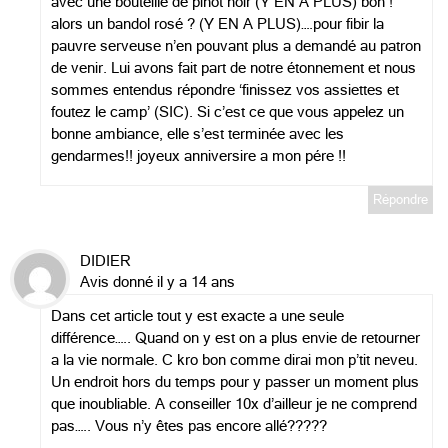
avec une bouteille de pinot noir (Y EN A PLUS) bon !
alors un bandol rosé ? (Y EN A PLUS)….pour fibir la
pauvre serveuse n’en pouvant plus a demandé au patron
de venir. Lui avons fait part de notre étonnement et nous
sommes entendus répondre ‘finissez vos assiettes et
foutez le camp’ (SIC). Si c’est ce que vous appelez un
bonne ambiance, elle s’est terminée avec les
gendarmes!! joyeux anniversire a mon pére !!
Répondre
DIDIER
Avis donné il y a 14 ans
Dans cet article tout y est exacte a une seule
différence….. Quand on y est on a plus envie de retourner
a la vie normale. C kro bon comme dirai mon p’tit neveu.
Un endroit hors du temps pour y passer un moment plus
que inoubliable. A conseiller 10x d’ailleur je ne comprend
pas….. Vous n’y êtes pas encore allé?????