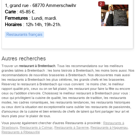
2
1, grand rue - 68770 Ammerschwihr
Carte
: 45-85 €.
Fermetures
: Lundi, mardi.
Horaires
: 12h-14h, 19h-21h.
Restaurants français
Autres recherches
Trouver un
restaurant à Breitenbach
. Tous les recommandations sur les meilleurs
grandes tables à Breitenbach : les bons bistrots à Breitenbach, les moins bons aussi. Nos
recommandations de nouvelles brasseries à Breitenbach. Nos découvertes mais aussi
les restaurants à Breitenbach les plus célèbres, les grands chefs et les brasseries.
Réservez le restaurant à Breitenbach qui vous convient : le moins cher, le meilleur
rapport qualité prix, ceux ou on se fait plaisir, les restaurant pour faire la fête ou encore
ceux ou l'addition s'envole. Choisissez le meilleur restaurant à Breitenbach pour vous :
ceux qui privilégient la cuisine de qualité, les restaurants de tradition, les restaurants
modes, les cadres romantiques, les restaurants tendances, les restaurants historiques
ou ceux dont la situation est exceptionnelle sans oublier les restaurants de passionnés,
d'amoureux de la cuisine et bien entendu de chefs de talent qui font partager leur art et
leurs plats pour le plaisir de tous.
Vous pouvez également chercher d'autres Restaurants à proximité :
Restaurants à
Strasbourg
,
Restaurants à Colmar
,
Restaurants à Saverne
,
Restaurants à Haguenau
,
Restaurants à Ribeauvillé