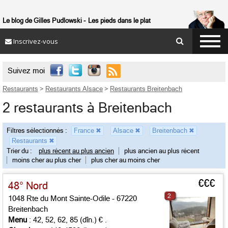
Le blog de Gilles Pudlowski
Les pieds dans le plat
Inscrivez-vous

Suivez moi
Restaurants
>
Restaurants Alsace
>
Restaurants Breitenbach
2 restaurants à Breitenbach
Filtres sélectionnés :
France
✖
Alsace
✖
Breitenbach
✖
Restaurants
✖
Trier du :
plus récent au plus ancien
plus ancien au plus récent
moins cher au plus cher
plus cher au moins cher
€€€
48° Nord
2
1048 Rte du Mont Sainte-Odile - 67220
Breitenbach
Menu
: 42, 52, 62, 85 (dîn.) € .