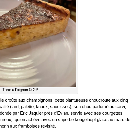
Tarte à l’oignon © GP
 jolie croûte aux champignons, cette plantureuse choucroute aux cinq
alité (lard, palette, knack, saucisses), son chou parfumé au carvi,
péchée par Eric Jaquier près d’Evian, servie avec ses courgettes
avoureux, qu’on achève avec un superbe kougelhopf glacé au marc de
erin aux framboises revisité.