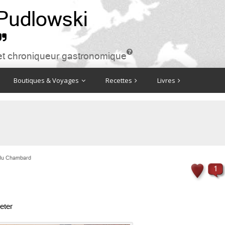
 Pudlowski


ire et chroniqueur gastronomique
Boutiques & Voyages
Recettes
Livres
 du Chambard
1
eter