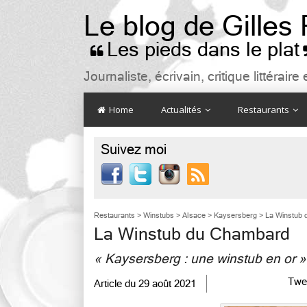
Le blog de Gilles
Les pieds dans le plat

Journaliste, écrivain, critique littéra
Home
Actualités
Restaurants
Suivez moi

Restaurants
>
Winstubs
>
Alsace
>
Kaysersberg
>
La Winstub
La Winstub du Chambard
« Kaysersberg : une winstub en or »
Twe
Article du
29 août 2021