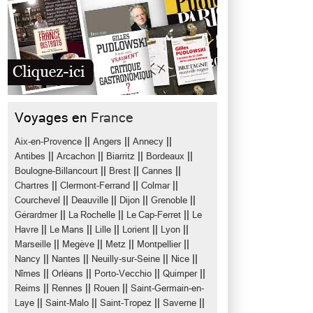
Voyages en
France
||
||
||
Aix-en-Provence
Angers
Annecy
||
||
||
||
Antibes
Arcachon
Biarritz
Bordeaux
||
||
||
Boulogne-Billancourt
Brest
Cannes
||
||
||
Chartres
Clermont-Ferrand
Colmar
||
||
||
||
Courchevel
Deauville
Dijon
Grenoble
||
||
||
Gérardmer
La Rochelle
Le Cap-Ferret
Le
||
||
||
||
||
Havre
Le Mans
Lille
Lorient
Lyon
||
||
||
||
Marseille
Megève
Metz
Montpellier
||
||
||
||
Nancy
Nantes
Neuilly-sur-Seine
Nice
||
||
||
||
Nîmes
Orléans
Porto-Vecchio
Quimper
||
||
||
Reims
Rennes
Rouen
Saint-Germain-en-
||
||
||
||
Laye
Saint-Malo
Saint-Tropez
Saverne