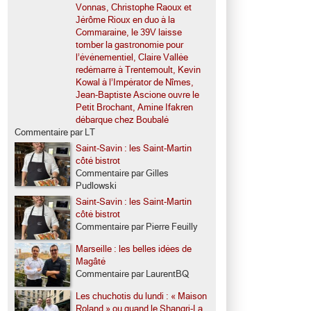
Vonnas, Christophe Raoux et
Jérôme Rioux en duo à la
Commaraine, le 39V laisse
tomber la gastronomie pour
l’événementiel, Claire Vallée
redémarre à Trentemoult, Kevin
Kowal à l’Impérator de Nîmes,
Jean-Baptiste Ascione ouvre le
Petit Brochant, Amine Ifakren
débarque chez Boubalé
Commentaire par LT
Saint-Savin : les Saint-Martin
côté bistrot
Commentaire par Gilles
Pudlowski
Saint-Savin : les Saint-Martin
côté bistrot
Commentaire par Pierre Feuilly
Marseille : les belles idées de
Magâté
Commentaire par LaurentBQ
Les chuchotis du lundi : « Maison
Roland » ou quand le Shangri-La