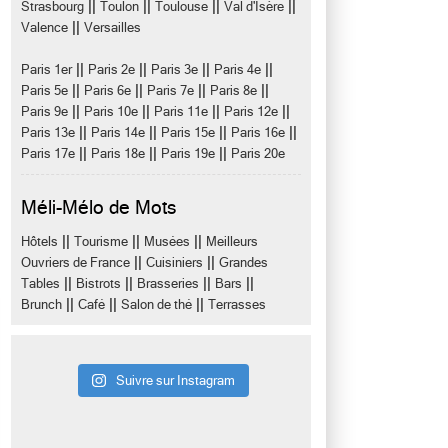
||
||
||
||
Strasbourg
Toulon
Toulouse
Val d'Isère
||
Valence
Versailles
||
||
||
||
Paris 1er
Paris 2e
Paris 3e
Paris 4e
||
||
||
||
Paris 5e
Paris 6e
Paris 7e
Paris 8e
||
||
||
||
Paris 9e
Paris 10e
Paris 11e
Paris 12e
||
||
||
||
Paris 13e
Paris 14e
Paris 15e
Paris 16e
||
||
||
Paris 17e
Paris 18e
Paris 19e
Paris 20e
Méli-Mélo de Mots
||
||
||
Hôtels
Tourisme
Musées
Meilleurs
||
||
Ouvriers de France
Cuisiniers
Grandes
||
||
||
||
Tables
Bistrots
Brasseries
Bars
||
||
||
Brunch
Café
Salon de thé
Terrasses
Suivre sur Instagram