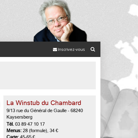
Inscrivez-vous
La Winstub du Chambard
9/13 rue du Général de Gaulle
-
68240
Kaysersberg
Tél.
03 89 47 10 17
Menus:
28 (formule), 34 €
Carte:
45-65 €