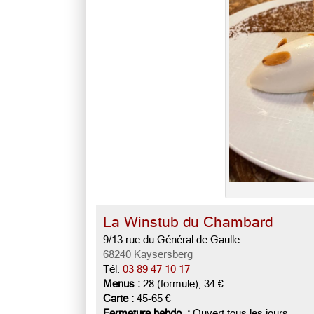
La Winstub du Chambard
9/13 rue du Général de Gaulle
68240 Kaysersberg
Tél.
03 89 47 10 17
Menus :
28 (formule), 34 €
Carte :
45-65 €
Fermeture hebdo. :
Ouvert tous les jours