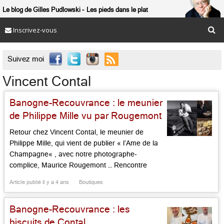
Le blog de Gilles Pudlowski
Les pieds dans le plat
Inscrivez-vous

Suivez moi
Vincent Contal
Banogne-Recouvrance : le meunier
de Philippe Mille vu par Rougemont
Retour chez Vincent Contal, le meunier de
Philippe Mille, qui vient de publier « l’Ame de la
Champagne« , avec notre photographe-
complice, Maurice Rougemont … Rencontre
avec Vincent Contal, fermier, biscuitier et
Article publié il y a 4 ans
Boutiques
meunier à Banogne-Recouvrance. Sa farine est
tellement bonne que Philippe Mille, le chef des
Banogne-Recouvrance : les
Crayères à Reims, vient s’approvisionner chez
lui ! Parfois, il fait […]...
biscuits de Contal