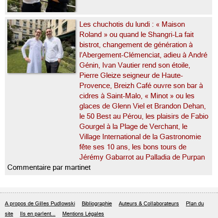
Les chuchotis du lundi : « Maison
Roland » ou quand le Shangri-La fait
bistrot, changement de génération à
l’Abergement-Clémenciat, adieu à André
Génin, Ivan Vautier rend son étoile,
Pierre Gleize seigneur de Haute-
Provence, Breizh Café ouvre son bar à
cidres à Saint-Malo, « Minot » ou les
glaces de Glenn Viel et Brandon Dehan,
le 50 Best au Pérou, les plaisirs de Fabio
Gourgel à la Plage de Verchant, le
Village International de la Gastronomie
fête ses 10 ans, les bons tours de
Jérémy Gabarrot au Palladia de Purpan
Commentaire par martinet
A propos de Gilles Pudlowski
Bibliographie
Auteurs & Collaborateurs
Plan du
site
Ils en parlent...
Mentions Légales