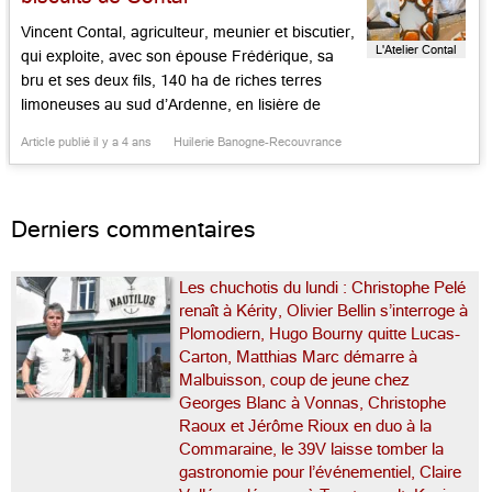
Vincent Contal, agriculteur, meunier et biscutier,
L'Atelier Contal
qui exploite, avec son épouse Frédérique, sa
bru et ses deux fils, 140 ha de riches terres
limoneuses au sud d’Ardenne, en lisière de
l’Aisne champenois, produit 14 espèces de
Article publié il y a 4 ans
Huilerie Banogne-Recouvrance
céréales et légumineuses. Il fait goûter dans sa
jolie boutique, où il vend sa production, en
compagnie de produits […]...
Derniers commentaires
Les chuchotis du lundi : Christophe Pelé
renaît à Kérity, Olivier Bellin s’interroge à
Plomodiern, Hugo Bourny quitte Lucas-
Carton, Matthias Marc démarre à
Malbuisson, coup de jeune chez
Georges Blanc à Vonnas, Christophe
Raoux et Jérôme Rioux en duo à la
Commaraine, le 39V laisse tomber la
gastronomie pour l’événementiel, Claire