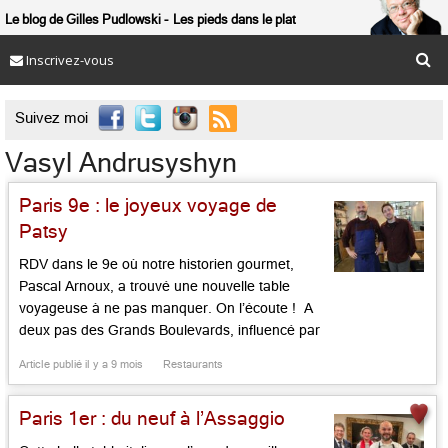
Le blog de Gilles Pudlowski
Les pieds dans le plat
Inscrivez-vous

Suivez moi
Vasyl Andrusyshyn
Paris 9e : le joyeux voyage de
Patsy
RDV dans le 9e où notre historien gourmet,
Pascal Arnoux, a trouvé une nouvelle table
voyageuse à ne pas manquer. On l’écoute ! A
deux pas des Grands Boulevards, influencé par
les parfums de l’Italie dont une partie de sa
Article publié il y a 9 mois
Restaurants
famille est originaire, Alexandre Bongibault, qui
fut le directeur de salle du Eels d’Adrien Ferrand
Paris 1er : du neuf à l’Assaggio
[…]...