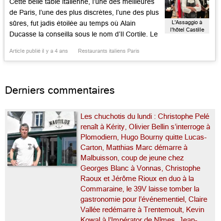
Cette belle table italienne, l’une des meilleures
de Paris, l’une des plus discrètes, l’une des plus
L'Assaggio à
sûres, fut jadis étoilée au temps où Alain
l'hôtel Castille
Ducasse la conseilla sous le nom d’Il Cortile. Le
cadre est désormais plus chaleureux, avec son
Article publié il y a 4 ans
Restaurants italiens Paris
parquet en bois, ses meubles colorés et soyeux,
le service est complice, la carte des […]...
Derniers commentaires
Les chuchotis du lundi : Christophe Pelé
renaît à Kérity, Olivier Bellin s’interroge à
Plomodiern, Hugo Bourny quitte Lucas-
Carton, Matthias Marc démarre à
Malbuisson, coup de jeune chez
Georges Blanc à Vonnas, Christophe
Raoux et Jérôme Rioux en duo à la
Commaraine, le 39V laisse tomber la
gastronomie pour l’événementiel, Claire
Vallée redémarre à Trentemoult, Kevin
Kowal à l’Impérator de Nîmes, Jean-