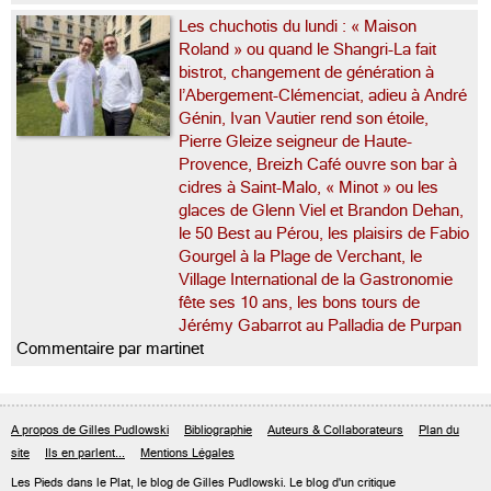
Les chuchotis du lundi : « Maison
Roland » ou quand le Shangri-La fait
bistrot, changement de génération à
l’Abergement-Clémenciat, adieu à André
Génin, Ivan Vautier rend son étoile,
Pierre Gleize seigneur de Haute-
Provence, Breizh Café ouvre son bar à
cidres à Saint-Malo, « Minot » ou les
glaces de Glenn Viel et Brandon Dehan,
le 50 Best au Pérou, les plaisirs de Fabio
Gourgel à la Plage de Verchant, le
Village International de la Gastronomie
fête ses 10 ans, les bons tours de
Jérémy Gabarrot au Palladia de Purpan
Commentaire par martinet
A propos de Gilles Pudlowski
Bibliographie
Auteurs & Collaborateurs
Plan du
site
Ils en parlent...
Mentions Légales
Les Pieds dans le Plat, le blog de
Gilles Pudlowski
. Le blog d'un critique