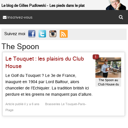
Le blog de Gilles Pudlowski
Les pieds dans le plat
Inscrivez-vous

Suivez moi
The Spoon
1
Le Touquet : les plaisirs du Club
House
Le Golf du Touquet ? Le 3e de France,
The Spoon au
inauguré en 1904 par Lord Balfour, alors
Club House du
chancelier de l’Echiquier. La tradition british ici
Golf du Touquet
perdure et les greens ne manquent pas d’allure.
Comme le Club House, rénové, à l’instar du
Article publié il y a 6 ans
Brasseries Le Touquet-Paris-
Manoir juste en face et dont vous reparlera, par
Plage
le groupe Boissonnade. Au programme :
gourmandises […]...