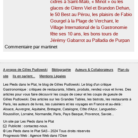
cidres à Saint-Malo, « Minot » ou les
glaces de Glenn Viel et Brandon Dehan,
le 50 Best au Pérou, les plaisirs de Fabio
Gourgel à la Plage de Verchant, le
Village International de la Gastronomie
fête ses 10 ans, les bons tours de
Jérémy Gabarrot au Palladia de Purpan
Commentaire par martinet
A propos de Gilles Pudlowski
Bibliographie
Auteurs & Collaborateurs
Plan du
site
Ils en parlent...
Mentions Légales
Les Pieds dans le Plat, le blog de
Gilles Pudlowski
. Le blog d'un critique
Gastronomique : critiques de restaurants, hôtels, produits, rendez-vous et livres. Des
articles pour vous faire découvrir les coups de coeur et les coups de gueule de
Gilles Pudlowski. Des articles sur les Grandes Tables, les bistrots, les restaurants à
Paris, les auteurs de livres, les cuisiniers et les voyages en France et au-delà :
Alsace, Auvergne, Aquitaine, Bretagne, Catalogne, Côte d'Azur, Languedoc-
Roussillon, Lorraine, Normandie, Paris, Pays Basque, Provence, Savoie...
Un site par Les Pieds dans le Plat
Publicité : contactez-nous.

© Les Pieds dans le Plat SAS - 2024 Tous droits réservés
Progressio Web : Agence Web dans l'Oise