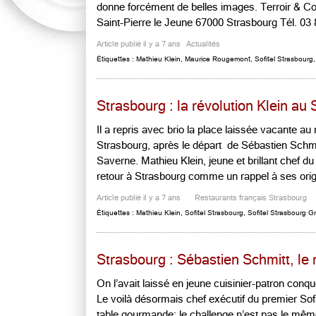
donne forcément de belles images. Terroir & Co 
Saint-Pierre le Jeune 67000 Strasbourg Tél. 03 
Article publié il y a 7 ans
Actualités
Étiquettes :
Mathieu Klein
,
Maurice Rougemont
,
Sofitel Strasbourg
Strasbourg : la révolution Klein au S
Il a repris avec brio la place laissée vacante au 
Strasbourg, après le départ de Sébastien Schmi
Saverne. Mathieu Klein, jeune et brillant chef d
retour à Strasbourg comme un rappel à ses origi
Article publié il y a 7 ans
Restaurants français Strasbourg
Étiquettes :
Mathieu Klein
,
Sofitel Strasbourg
,
Sofitel Strasbourg Gr
Strasbourg : Sébastien Schmitt, le 
On l’avait laissé en jeune cuisinier-patron con
Le voilà désormais chef exécutif du premier Sofi
table gourmande: le challenge n’est pas le même.