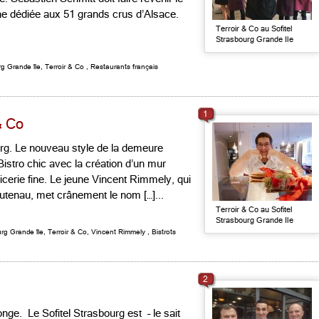
rne dédiée aux 51 grands crus d’Alsace.
Terroir & Co au Sofitel
Strasbourg Grande Ile
rg Grande île
,
Terroir & Co
,
Restaurants français
1
& Co
urg. Le nouveau style de la demeure
istro chic avec la création d’un mur
icerie fine. Le jeune Vincent Rimmely, qui
Krutenau, met crânement le nom […]...
Terroir & Co au Sofitel
Strasbourg Grande Ile
urg Grande île
,
Terroir & Co
,
Vincent Rimmely
,
Bistrots
2
onge. Le Sofitel Strasbourg est – le sait