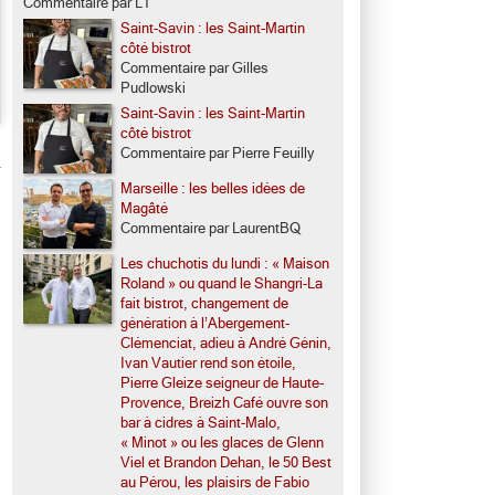
Commentaire par LT
Saint-Savin : les Saint-Martin
côté bistrot
Commentaire par Gilles
Pudlowski
Saint-Savin : les Saint-Martin
côté bistrot
Commentaire par Pierre Feuilly
Marseille : les belles idées de
Magâté
Commentaire par LaurentBQ
Les chuchotis du lundi : « Maison
Roland » ou quand le Shangri-La
fait bistrot, changement de
génération à l’Abergement-
Clémenciat, adieu à André Génin,
Ivan Vautier rend son étoile,
Pierre Gleize seigneur de Haute-
Provence, Breizh Café ouvre son
bar à cidres à Saint-Malo,
« Minot » ou les glaces de Glenn
Viel et Brandon Dehan, le 50 Best
au Pérou, les plaisirs de Fabio