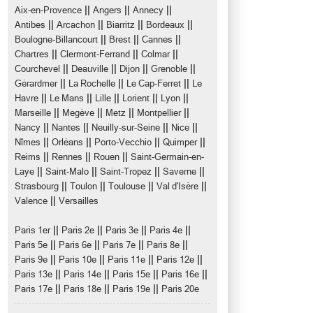
||
||
||
Aix-en-Provence
Angers
Annecy
||
||
||
||
Antibes
Arcachon
Biarritz
Bordeaux
||
||
||
Boulogne-Billancourt
Brest
Cannes
||
||
||
Chartres
Clermont-Ferrand
Colmar
||
||
||
||
Courchevel
Deauville
Dijon
Grenoble
||
||
||
Gérardmer
La Rochelle
Le Cap-Ferret
Le
||
||
||
||
||
Havre
Le Mans
Lille
Lorient
Lyon
||
||
||
||
Marseille
Megève
Metz
Montpellier
||
||
||
||
Nancy
Nantes
Neuilly-sur-Seine
Nice
||
||
||
||
Nîmes
Orléans
Porto-Vecchio
Quimper
||
||
||
Reims
Rennes
Rouen
Saint-Germain-en-
||
||
||
||
Laye
Saint-Malo
Saint-Tropez
Saverne
||
||
||
||
Strasbourg
Toulon
Toulouse
Val d'Isère
||
Valence
Versailles
||
||
||
||
Paris 1er
Paris 2e
Paris 3e
Paris 4e
||
||
||
||
Paris 5e
Paris 6e
Paris 7e
Paris 8e
||
||
||
||
Paris 9e
Paris 10e
Paris 11e
Paris 12e
||
||
||
||
Paris 13e
Paris 14e
Paris 15e
Paris 16e
||
||
||
Paris 17e
Paris 18e
Paris 19e
Paris 20e