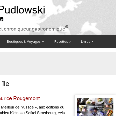
 Pudlowski


ire et chroniqueur gastronomique
Boutiques & Voyages
Recettes
Livres
 île
Maurice Rougemont
illeur de l’Alsace », aux éditions du
thieu Klein, au Sofitel Strasbourg, cela