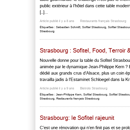
public extérieur à l’hôtel dans cette table mode
[…]...
Article publié il y a 8 ans
Restaurants français Strasbourg
Étiquettes :
Sébastien Schmitt
,
Sofitel Strasbourg
,
Sofitel Strasbou
Strasbourg
Strasbourg : Sofitel, Food, Terroir 
Nouvelle donne pour la table du Sofitel Strasbo
animée par le dynamique Jean-Philippe Kern ? B
dédié aux grands crus d’Alsace, plus un coin ép
travailla jadis à l’Estaminet Schloegel dans la 
Article publié il y a 9 ans
Bistrots Strasbourg
Étiquettes :
Jean-Philippe Kern
,
Sofitel Strasbourg
,
Sofitel Strasbo
Strasbourg
,
Restaurants français Strasbourg
Strasbourg: le Sofitel rajeunit
C’est une rénovation qui n’en finit pas et se prol