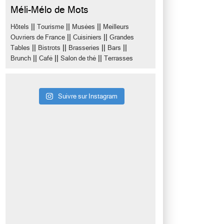
Méli-Mélo de Mots
||
||
||
Hôtels
Tourisme
Musées
Meilleurs
||
||
Ouvriers de France
Cuisiniers
Grandes
||
||
||
||
Tables
Bistrots
Brasseries
Bars
||
||
||
Brunch
Café
Salon de thé
Terrasses
Suivre sur Instagram