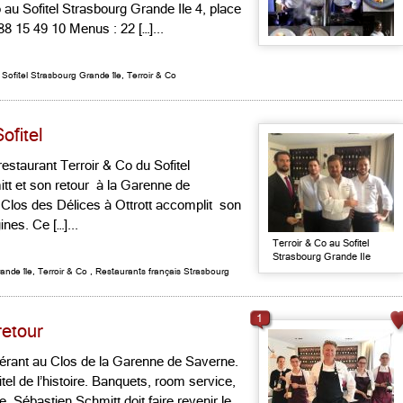
au Sofitel Strasbourg Grande Ile 4, place
88 15 49 10 Menus : 22 […]...
,
Sofitel Strasbourg Grande île
,
Terroir & Co
ofitel
restaurant Terroir & Co du Sofitel
tt et son retour à la Garenne de
u Clos des Délices à Ottrott accomplit son
nes. Ce […]...
Terroir & Co au Sofitel
Strasbourg Grande Ile
ande île
,
Terroir & Co
,
Restaurants français Strasbourg
1
retour
quérant au Clos de la Garenne de Saverne.
tel de l’histoire. Banquets, room service,
 Sébastien Schmitt doit faire revenir le