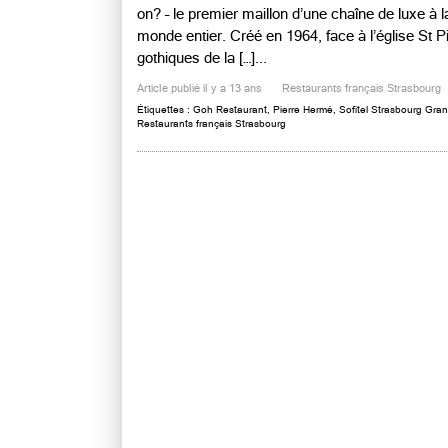
on? – le premier maillon d’une chaîne de luxe à la 
monde entier. Créé en 1964, face à l’église St P
gothiques de la […]...
Article publié il y a 13 ans
Restaurants français Strasbourg
Étiquettes :
Goh Restaurant
,
Pierre Hermé
,
Sofitel Strasbourg Gran
Restaurants français Strasbourg