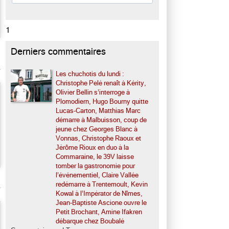
1
Derniers commentaires
Les chuchotis du lundi :
Christophe Pelé renaît à Kérity,
Olivier Bellin s’interroge à
Plomodiern, Hugo Bourny quitte
Lucas-Carton, Matthias Marc
démarre à Malbuisson, coup de
jeune chez Georges Blanc à
Vonnas, Christophe Raoux et
Jérôme Rioux en duo à la
Commaraine, le 39V laisse
tomber la gastronomie pour
l’événementiel, Claire Vallée
redémarre à Trentemoult, Kevin
Kowal à l’Impérator de Nîmes,
Jean-Baptiste Ascione ouvre le
Petit Brochant, Amine Ifakren
débarque chez Boubalé