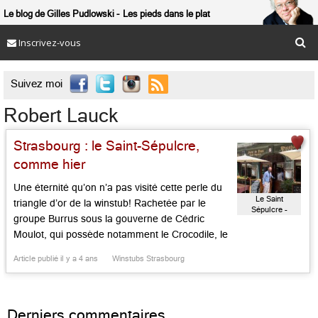
Le blog de Gilles Pudlowski
Les pieds dans le plat
Inscrivez-vous

Suivez moi
Robert Lauck
Strasbourg : le Saint-Sépulcre,
comme hier
Une éternité qu’on n’a pas visité cette perle du
Le Saint
triangle d’or de la winstub! Rachetée par le
Sépulcre -
groupe Burrus sous la gouverne de Cédric
Winstubb
Hailich Graab
Moulot, qui possède notamment le Crocodile, le
1741, Yvonne, le Tire-Bouchon et le Relais de la
Article publié il y a 4 ans
Winstubs Strasbourg
Poste, la maison retrouve son bel esprit « tradi »
d’avant. On se souvent qu’il y a […]...
Derniers commentaires