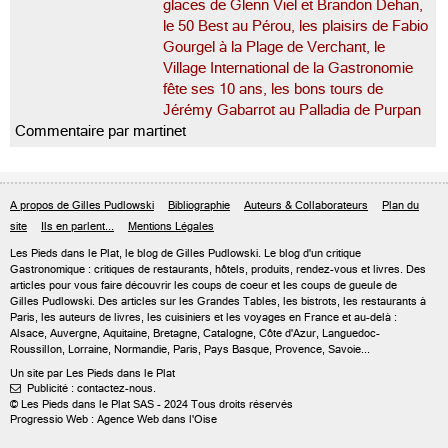
glaces de Glenn Viel et Brandon Dehan,
le 50 Best au Pérou, les plaisirs de Fabio
Gourgel à la Plage de Verchant, le
Village International de la Gastronomie
fête ses 10 ans, les bons tours de
Jérémy Gabarrot au Palladia de Purpan
Commentaire par martinet
A propos de Gilles Pudlowski
Bibliographie
Auteurs & Collaborateurs
Plan du
site
Ils en parlent...
Mentions Légales
Les Pieds dans le Plat, le blog de
Gilles Pudlowski
. Le blog d'un critique
Gastronomique : critiques de restaurants, hôtels, produits, rendez-vous et livres. Des
articles pour vous faire découvrir les coups de coeur et les coups de gueule de
Gilles Pudlowski. Des articles sur les Grandes Tables, les bistrots, les restaurants à
Paris, les auteurs de livres, les cuisiniers et les voyages en France et au-delà :
Alsace, Auvergne, Aquitaine, Bretagne, Catalogne, Côte d'Azur, Languedoc-
Roussillon, Lorraine, Normandie, Paris, Pays Basque, Provence, Savoie...
Un site par Les Pieds dans le Plat
Publicité : contactez-nous.

© Les Pieds dans le Plat SAS - 2024 Tous droits réservés
Progressio Web : Agence Web dans l'Oise