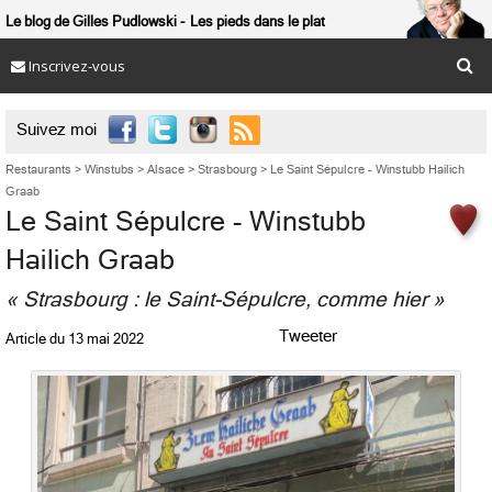
Le blog de Gilles Pudlowski
Les pieds dans le plat
Inscrivez-vous

Suivez moi
Restaurants
>
Winstubs
>
Alsace
>
Strasbourg
>
Le Saint Sépulcre - Winstubb Hailich
Graab
Le Saint Sépulcre - Winstubb
Hailich Graab
« Strasbourg : le Saint-Sépulcre, comme hier »
Tweeter
Article du
13 mai 2022