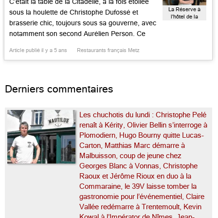
C’était la table de la Citadelle, à la fois étoilée
La Réserve à
sous la houlette de Christophe Dufossé et
l'hôtel de la
brasserie chic, toujours sous sa gouverne, avec
Citadelle
notamment son second Aurélien Person. Ce
meusien, cœur fidèle à la Lorraine, est resté en
Article publié il y a 5 ans
Restaurants français Metz
poste. Devenu chef de la maison, qui regroupe
les deux entités, avec un cadre rajeuni, des […]...
Derniers commentaires
Les chuchotis du lundi : Christophe Pelé
renaît à Kérity, Olivier Bellin s’interroge à
Plomodiern, Hugo Bourny quitte Lucas-
Carton, Matthias Marc démarre à
Malbuisson, coup de jeune chez
Georges Blanc à Vonnas, Christophe
Raoux et Jérôme Rioux en duo à la
Commaraine, le 39V laisse tomber la
gastronomie pour l’événementiel, Claire
Vallée redémarre à Trentemoult, Kevin
Kowal à l’Impérator de Nîmes, Jean-