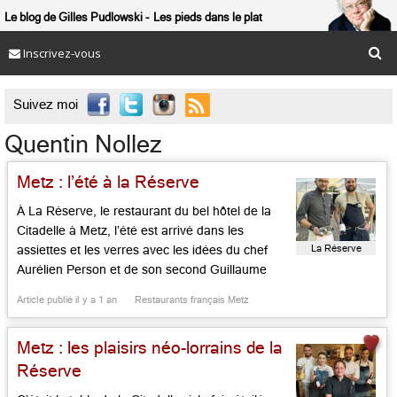
Le blog de Gilles Pudlowski
Les pieds dans le plat
Inscrivez-vous

Suivez moi
Quentin Nollez
Metz : l’été à la Réserve
À La Réserve, le restaurant du bel hôtel de la
Citadelle à Metz, l’été est arrivé dans les
La Réserve
assiettes et les verres avec les idées du chef
Aurélien Person et de son second Guillaume
Hieulle, plus les vins du sommelier Julien Becker
Article publié il y a 1 an
Restaurants français Metz
et les douceurs du pâtissier Quentin Nollez. Sur
la neuve terrasse maison devant […]...
Metz : les plaisirs néo-lorrains de la
Réserve