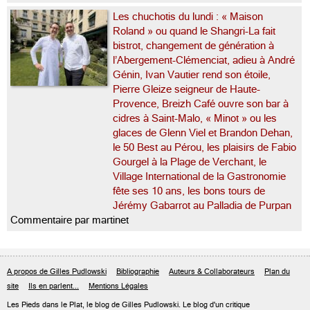
Les chuchotis du lundi : « Maison
Roland » ou quand le Shangri-La fait
bistrot, changement de génération à
l’Abergement-Clémenciat, adieu à André
Génin, Ivan Vautier rend son étoile,
Pierre Gleize seigneur de Haute-
Provence, Breizh Café ouvre son bar à
cidres à Saint-Malo, « Minot » ou les
glaces de Glenn Viel et Brandon Dehan,
le 50 Best au Pérou, les plaisirs de Fabio
Gourgel à la Plage de Verchant, le
Village International de la Gastronomie
fête ses 10 ans, les bons tours de
Jérémy Gabarrot au Palladia de Purpan
Commentaire par martinet
A propos de Gilles Pudlowski
Bibliographie
Auteurs & Collaborateurs
Plan du
site
Ils en parlent...
Mentions Légales
Les Pieds dans le Plat, le blog de
Gilles Pudlowski
. Le blog d'un critique