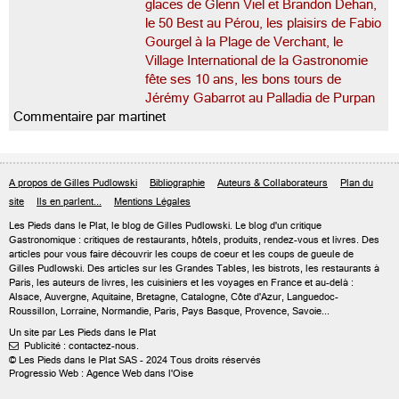
glaces de Glenn Viel et Brandon Dehan,
le 50 Best au Pérou, les plaisirs de Fabio
Gourgel à la Plage de Verchant, le
Village International de la Gastronomie
fête ses 10 ans, les bons tours de
Jérémy Gabarrot au Palladia de Purpan
Commentaire par martinet
A propos de Gilles Pudlowski
Bibliographie
Auteurs & Collaborateurs
Plan du
site
Ils en parlent...
Mentions Légales
Les Pieds dans le Plat, le blog de
Gilles Pudlowski
. Le blog d'un critique
Gastronomique : critiques de restaurants, hôtels, produits, rendez-vous et livres. Des
articles pour vous faire découvrir les coups de coeur et les coups de gueule de
Gilles Pudlowski. Des articles sur les Grandes Tables, les bistrots, les restaurants à
Paris, les auteurs de livres, les cuisiniers et les voyages en France et au-delà :
Alsace, Auvergne, Aquitaine, Bretagne, Catalogne, Côte d'Azur, Languedoc-
Roussillon, Lorraine, Normandie, Paris, Pays Basque, Provence, Savoie...
Un site par Les Pieds dans le Plat
Publicité : contactez-nous.

© Les Pieds dans le Plat SAS - 2024 Tous droits réservés
Progressio Web : Agence Web dans l'Oise