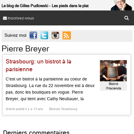
Le blog de Gilles Pudlowski
Les pieds dans le plat
Inscrivez-vous

Suivez moi
Pierre Breyer
Strasbourg: un bistrot à la
parisienne
C’est un bistrot à la parisienne au coeur de
Bistrot
Strasbourg. La rue du 22 novembre est à deux
l'Hacienda
pas, donc les boutiques en vogue. Pierre
Breyer, qui tient avec Cathy Neubauer, la
Hacienda au coeur du quartier de
Article publié il y a 13 ans
Bistrots Strasbourg
Koenigshoffen, a créé une toute neuve annexe
en ville. C’est un lieu vif, drôle, coloré, à la […]...
Derniers commentaires