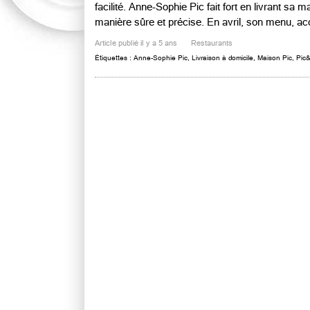
facilité. Anne-Sophie Pic fait fort en livrant sa
manière sûre et précise. En avril, son menu, ac
Article publié il y a 5 ans
Restaurants
Étiquettes :
Anne-Sophie Pic
,
Livraison à domicile
,
Maison Pic
,
Pic