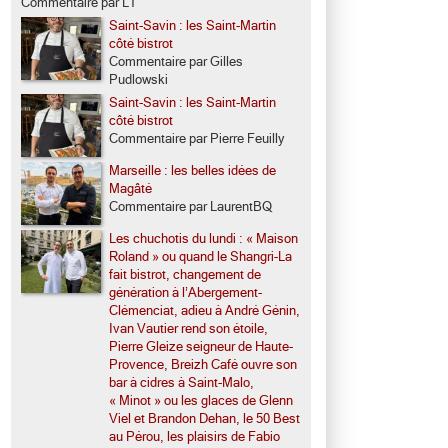
Commentaire par LT
Saint-Savin : les Saint-Martin
côté bistrot
Commentaire par Gilles
Pudlowski
Saint-Savin : les Saint-Martin
côté bistrot
Commentaire par Pierre Feuilly
Marseille : les belles idées de
Magâté
Commentaire par LaurentBQ
Les chuchotis du lundi : « Maison
Roland » ou quand le Shangri-La
fait bistrot, changement de
génération à l’Abergement-
Clémenciat, adieu à André Génin,
Ivan Vautier rend son étoile,
Pierre Gleize seigneur de Haute-
Provence, Breizh Café ouvre son
bar à cidres à Saint-Malo,
« Minot » ou les glaces de Glenn
Viel et Brandon Dehan, le 50 Best
au Pérou, les plaisirs de Fabio