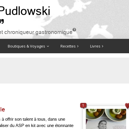
 Pudlowski


ire et chroniqueur gastronomique
Boutiques & Voyages
Recettes
Livres
1
le
s à offrir son talent à tous, dans une
aliser du ASP en kit avec une étonnante