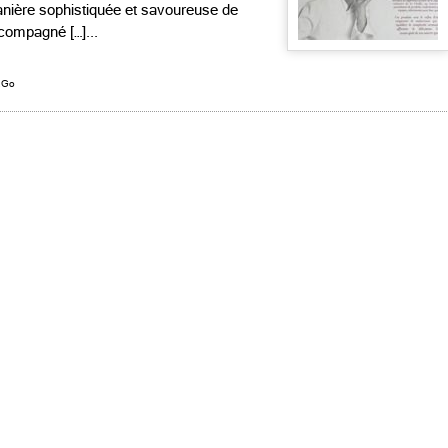
 manière sophistiquée et savoureuse de
compagné […]...
&Go