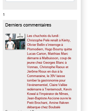
1
Derniers commentaires
Les chuchotis du lundi :
Christophe Pelé renaît à Kérity,
Olivier Bellin s’interroge à
Plomodiern, Hugo Bourny quitte
Lucas-Carton, Matthias Marc
démarre à Malbuisson, coup de
jeune chez Georges Blanc à
Vonnas, Christophe Raoux et
Jérôme Rioux en duo à la
Commaraine, le 39V laisse
tomber la gastronomie pour
l’événementiel, Claire Vallée
redémarre à Trentemoult, Kevin
Kowal à l’Impérator de Nîmes,
Jean-Baptiste Ascione ouvre le
Petit Brochant, Amine Ifakren
débarque chez Boubalé