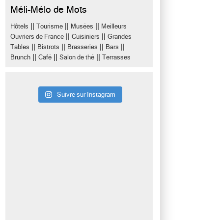
Méli-Mélo de Mots
||
||
||
Hôtels
Tourisme
Musées
Meilleurs
||
||
Ouvriers de France
Cuisiniers
Grandes
||
||
||
||
Tables
Bistrots
Brasseries
Bars
||
||
||
Brunch
Café
Salon de thé
Terrasses
Suivre sur Instagram