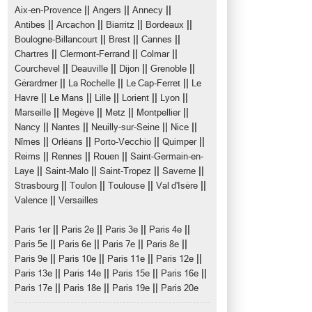
||
||
||
Aix-en-Provence
Angers
Annecy
||
||
||
||
Antibes
Arcachon
Biarritz
Bordeaux
||
||
||
Boulogne-Billancourt
Brest
Cannes
||
||
||
Chartres
Clermont-Ferrand
Colmar
||
||
||
||
Courchevel
Deauville
Dijon
Grenoble
||
||
||
Gérardmer
La Rochelle
Le Cap-Ferret
Le
||
||
||
||
||
Havre
Le Mans
Lille
Lorient
Lyon
||
||
||
||
Marseille
Megève
Metz
Montpellier
||
||
||
||
Nancy
Nantes
Neuilly-sur-Seine
Nice
||
||
||
||
Nîmes
Orléans
Porto-Vecchio
Quimper
||
||
||
Reims
Rennes
Rouen
Saint-Germain-en-
||
||
||
||
Laye
Saint-Malo
Saint-Tropez
Saverne
||
||
||
||
Strasbourg
Toulon
Toulouse
Val d'Isère
||
Valence
Versailles
||
||
||
||
Paris 1er
Paris 2e
Paris 3e
Paris 4e
||
||
||
||
Paris 5e
Paris 6e
Paris 7e
Paris 8e
||
||
||
||
Paris 9e
Paris 10e
Paris 11e
Paris 12e
||
||
||
||
Paris 13e
Paris 14e
Paris 15e
Paris 16e
||
||
||
Paris 17e
Paris 18e
Paris 19e
Paris 20e