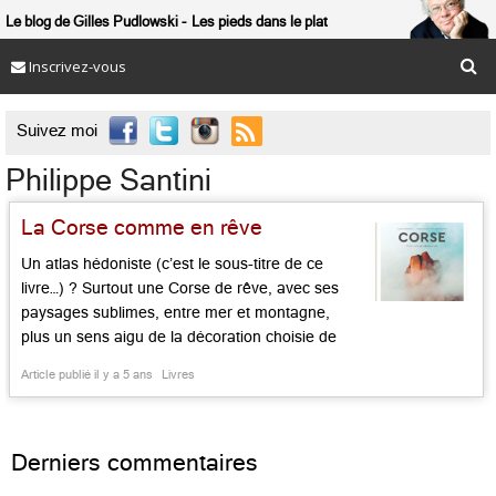
Le blog de Gilles Pudlowski
Les pieds dans le plat
Inscrivez-vous

Suivez moi
Philippe Santini
La Corse comme en rêve
Un atlas hédoniste (c’est le sous-titre de ce
livre…) ? Surtout une Corse de rêve, avec ses
paysages sublimes, entre mer et montagne,
plus un sens aigu de la décoration choisie de
palazzu ou auberges d’autrefois. Ce bel
Article publié il y a 5 ans
Livres
ouvrage est une invitation au voyage, au Cap
Corse, en Balagne (connaissez-vous Lama ou
Algajola?), au golfe […]...
Derniers commentaires