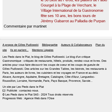
le 50 Best au Pérou, les plaisirs de Fabio
Gourgel à la Plage de Verchant, le
Village International de la Gastronomie
fête ses 10 ans, les bons tours de
Jérémy Gabarrot au Palladia de Purpan
Commentaire par martinet
A propos de Gilles Pudlowski
Bibliographie
Auteurs & Collaborateurs
Plan du
site
Ils en parlent...
Mentions Légales
Les Pieds dans le Plat, le blog de
Gilles Pudlowski
. Le blog d'un critique
Gastronomique : critiques de restaurants, hôtels, produits, rendez-vous et livres. Des
articles pour vous faire découvrir les coups de coeur et les coups de gueule de
Gilles Pudlowski. Des articles sur les Grandes Tables, les bistrots, les restaurants à
Paris, les auteurs de livres, les cuisiniers et les voyages en France et au-delà :
Alsace, Auvergne, Aquitaine, Bretagne, Catalogne, Côte d'Azur, Languedoc-
Roussillon, Lorraine, Normandie, Paris, Pays Basque, Provence, Savoie...
Un site par Les Pieds dans le Plat
Publicité : contactez-nous.

© Les Pieds dans le Plat SAS - 2024 Tous droits réservés
Progressio Web : Agence Web dans l'Oise