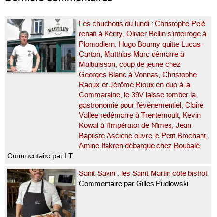
Les chuchotis du lundi : Christophe Pelé
renaît à Kérity, Olivier Bellin s’interroge à
Plomodiern, Hugo Bourny quitte Lucas-
Carton, Matthias Marc démarre à
Malbuisson, coup de jeune chez
Georges Blanc à Vonnas, Christophe
Raoux et Jérôme Rioux en duo à la
Commaraine, le 39V laisse tomber la
gastronomie pour l’événementiel, Claire
Vallée redémarre à Trentemoult, Kevin
Kowal à l’Impérator de Nîmes, Jean-
Baptiste Ascione ouvre le Petit Brochant,
Amine Ifakren débarque chez Boubalé
Commentaire par LT
Saint-Savin : les Saint-Martin côté bistrot
Commentaire par Gilles Pudlowski