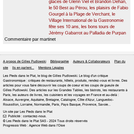
glaces de Glenn Viel et Brandon Dehan,
le 50 Best au Pérou, les plaisirs de Fabio
Gourgel à la Plage de Verchant, le
Village International de la Gastronomie
fête ses 10 ans, les bons tours de
Jérémy Gabarrot au Palladia de Purpan
Commentaire par martinet
A propos de Gilles Pudlowski
Bibliographie
Auteurs & Collaborateurs
Plan du
site
Ils en parlent...
Mentions Légales
Les Pieds dans le Plat, le blog de
Gilles Pudlowski
. Le blog d'un critique
Gastronomique : critiques de restaurants, hôtels, produits, rendez-vous et livres. Des
articles pour vous faire découvrir les coups de coeur et les coups de gueule de
Gilles Pudlowski. Des articles sur les Grandes Tables, les bistrots, les restaurants à
Paris, les auteurs de livres, les cuisiniers et les voyages en France et au-delà :
Alsace, Auvergne, Aquitaine, Bretagne, Catalogne, Côte d'Azur, Languedoc-
Roussillon, Lorraine, Normandie, Paris, Pays Basque, Provence, Savoie...
Un site par Les Pieds dans le Plat
Publicité : contactez-nous.

© Les Pieds dans le Plat SAS - 2024 Tous droits réservés
Progressio Web : Agence Web dans l'Oise