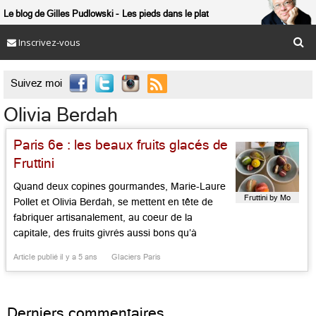
Le blog de Gilles Pudlowski
Les pieds dans le plat
Inscrivez-vous

Suivez moi
Olivia Berdah
Paris 6e : les beaux fruits glacés de
Fruttini
Quand deux copines gourmandes, Marie-Laure
Fruttini by Mo
Pollet et Olivia Berdah, se mettent en tête de
fabriquer artisanalement, au coeur de la
capitale, des fruits givrés aussi bons qu’à
Naples et en Campanie, cela donne « Fruttini by
Article publié il y a 5 ans
Glaciers Paris
Mo« . Ce qu’on trouve chez elles, rue Saint-
Placide, mais aussi rue des Martyrs, dans deux
boutiques claires et fraîches : […]...
Derniers commentaires