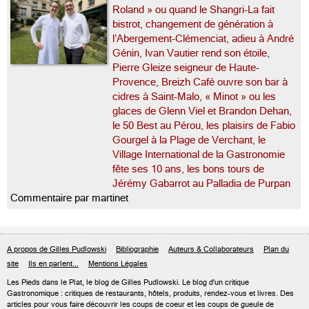
Roland » ou quand le Shangri-La fait
bistrot, changement de génération à
l’Abergement-Clémenciat, adieu à André
Génin, Ivan Vautier rend son étoile,
Pierre Gleize seigneur de Haute-
Provence, Breizh Café ouvre son bar à
cidres à Saint-Malo, « Minot » ou les
glaces de Glenn Viel et Brandon Dehan,
le 50 Best au Pérou, les plaisirs de Fabio
Gourgel à la Plage de Verchant, le
Village International de la Gastronomie
fête ses 10 ans, les bons tours de
Jérémy Gabarrot au Palladia de Purpan
Commentaire par martinet
A propos de Gilles Pudlowski
Bibliographie
Auteurs & Collaborateurs
Plan du
site
Ils en parlent...
Mentions Légales
Les Pieds dans le Plat, le blog de
Gilles Pudlowski
. Le blog d'un critique
Gastronomique : critiques de restaurants, hôtels, produits, rendez-vous et livres. Des
articles pour vous faire découvrir les coups de coeur et les coups de gueule de