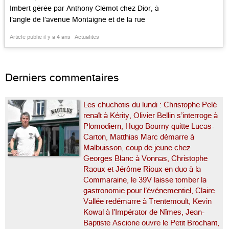
Imbert gérée par Anthony Clémot chez Dior, à
l’angle de l’avenue Montaigne et de la rue
François Ier, fait un tabac justifié. Le p’tit Jean
Article publié il y a 4 ans
Actualités
qui ne chôme guère a déjà accumulé les
nouveautés sur le trottoir d’en face, au […]...
Derniers commentaires
Les chuchotis du lundi : Christophe Pelé
renaît à Kérity, Olivier Bellin s’interroge à
Plomodiern, Hugo Bourny quitte Lucas-
Carton, Matthias Marc démarre à
Malbuisson, coup de jeune chez
Georges Blanc à Vonnas, Christophe
Raoux et Jérôme Rioux en duo à la
Commaraine, le 39V laisse tomber la
gastronomie pour l’événementiel, Claire
Vallée redémarre à Trentemoult, Kevin
Kowal à l’Impérator de Nîmes, Jean-
Baptiste Ascione ouvre le Petit Brochant,