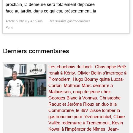
prochain, la demeure sera totalement déplacée
face au jardin, dans ce qui est, présentement, la
table d’été. Donc, si vous aimez cette vaste
Article publié il y a 15 ans
Restaurants gastronomiques
pièce noble, très « Mitteleuropa » avec ses
Paris
boiseries chaleureuses et élégantes, allez y,
c’est maintenant qu’il faut la […]...
Derniers commentaires
Les chuchotis du lundi : Christophe Pelé
renaît à Kérity, Olivier Bellin s’interroge à
Plomodiern, Hugo Bourny quitte Lucas-
Carton, Matthias Marc démarre à
Malbuisson, coup de jeune chez
Georges Blanc à Vonnas, Christophe
Raoux et Jérôme Rioux en duo à la
Commaraine, le 39V laisse tomber la
gastronomie pour l’événementiel, Claire
Vallée redémarre à Trentemoult, Kevin
Kowal à l’Impérator de Nîmes, Jean-