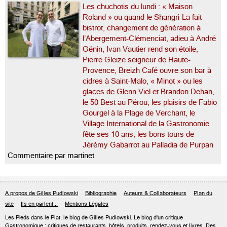
Les chuchotis du lundi : « Maison
Roland » ou quand le Shangri-La fait
bistrot, changement de génération à
l’Abergement-Clémenciat, adieu à André
Génin, Ivan Vautier rend son étoile,
Pierre Gleize seigneur de Haute-
Provence, Breizh Café ouvre son bar à
cidres à Saint-Malo, « Minot » ou les
glaces de Glenn Viel et Brandon Dehan,
le 50 Best au Pérou, les plaisirs de Fabio
Gourgel à la Plage de Verchant, le
Village International de la Gastronomie
fête ses 10 ans, les bons tours de
Jérémy Gabarrot au Palladia de Purpan
Commentaire par martinet
A propos de Gilles Pudlowski
Bibliographie
Auteurs & Collaborateurs
Plan du
site
Ils en parlent...
Mentions Légales
Les Pieds dans le Plat, le blog de
Gilles Pudlowski
. Le blog d'un critique
Gastronomique : critiques de restaurants, hôtels, produits, rendez-vous et livres. Des