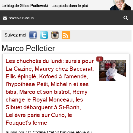
Le blog de Gilles Pudlowski
Les pieds dans le plat
Inscrivez-vous

Suivez moi
Marco Pelletier
1
Les chuchotis du lundi: sursis pour
La Cazine, Maurey chez Baccarat,
Ellis épinglé, Kofoed à l’amende,
l’hypothèse Petit, Michelin et ses
bibs, Marco et son bistrot, Rémy
change le Royal Monceau, les
Sibuet débarquent à St-Barth,
Lelièvre parie sur Curio, le
Fouquet’s ferme
Sursis pour la Cazine C’était l’unique étoilé du