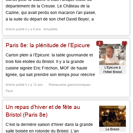
département de la Creuse. Le Château de la
Cazine, qui avait perdu son macaron l’an passé,
à la suite du départ de son chef David Boyer, a
été placé en redressement judiciaire. Propriété
Article publié il y a 9 ans
Actualités
d’un groupe anglais, ce beau château XIXe avec
ses prestations gourmandes aurait mené un
3
Paris 8e: la plénitude de l’Epicure
[…]...
Carton plein à l’Epicure: la table gourmande et
trois fois étoilée du Bristol. Il y a la grande
L'Epicure à
cuisine signée Eric Fréchon, MOF de haute
l’hôtel Bristol
lignée, qui sait prendre son temps pour réécrire
la cuisine du temps présent, le grand service
Article publié il y a 12 ans
Restaurants gastronomiques
sous la houlette de Frédéric Kaiser, qui pratique
Paris
la découpe au guéridon comme une […]...
Un repas d’hiver et de fête au
Bristol (Paris 8e)
C’est la dernière saison d’hiver dans la grande
Le Bristol
salle boisée en rotonde du Bristol. L’an