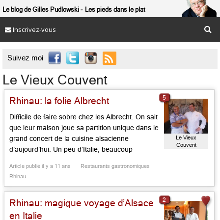
Le blog de Gilles Pudlowski
Les pieds dans le plat
Inscrivez-vous

Suivez moi
Le Vieux Couvent
5
Rhinau: la folie Albrecht
Difficile de faire sobre chez les Albrecht. On sait
que leur maison joue sa partition unique dans le
Le Vieux
grand concert de la cuisine alsacienne
Couvent
d’aujourd’hui. Un peu d’Italie, beaucoup
d’herbes rares, de plantes exquises, de fleurs
Article publié il y a 11 ans
Restaurants gastronomiques
comestibles, de salades odorantes, bien sûr
Rhinau
beaucoup d’Alsace aussi avec le souvenir des
plats d’enfance: voilà leur manière. Dans […]...
2
Rhinau: magique voyage d’Alsace
en Italie