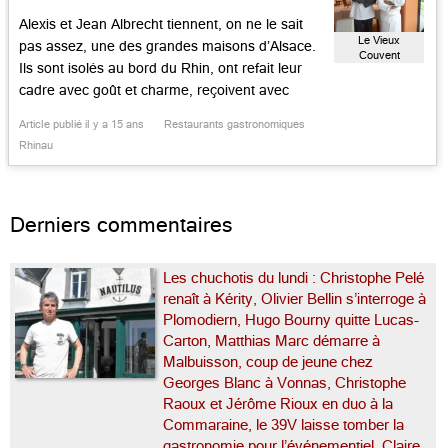
Alexis et Jean Albrecht tiennent, on ne le sait
Le Vieux
pas assez, une des grandes maisons d’Alsace.
Couvent
Ils sont isolés au bord du Rhin, ont refait leur
cadre avec goût et charme, reçoivent avec
bonheur. Sont fous de légumes, passionnés
Article publié il y a 15 ans
Restaurants gastronomiques
d’herbes, férus d’Italie. Lucienne, la maman
Rhinau
d’Alexis et l’épouse de Jean, tire ses origines de
la […]...
Derniers commentaires
Les chuchotis du lundi : Christophe Pelé
renaît à Kérity, Olivier Bellin s’interroge à
Plomodiern, Hugo Bourny quitte Lucas-
Carton, Matthias Marc démarre à
Malbuisson, coup de jeune chez
Georges Blanc à Vonnas, Christophe
Raoux et Jérôme Rioux en duo à la
Commaraine, le 39V laisse tomber la
gastronomie pour l’événementiel, Claire